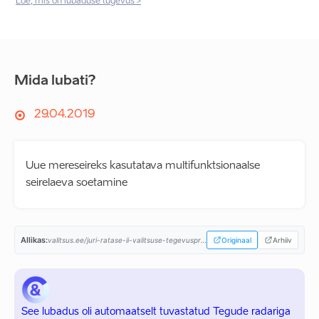
Loe, mis on lubaduse tugevus >
Mida lubati?
29.04.2019
Uue mereseireks kasutatava multifunktsionaalse
seirelaeva soetamine
Allikas:
valitsus.ee/juri-ratase-ii-valitsuse-tegevusprogramm...
Originaal
Arhiiv
See lubadus oli automaatselt tuvastatud Tegude radariga