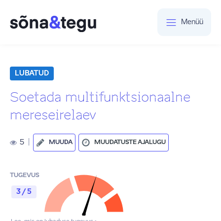
Menüü
LUBATUD
Soetada multifunktsionaalne
mereseirelaev
5
|
MUUDA
MUUDATUSTE AJALUGU
TUGEVUS
3 / 5