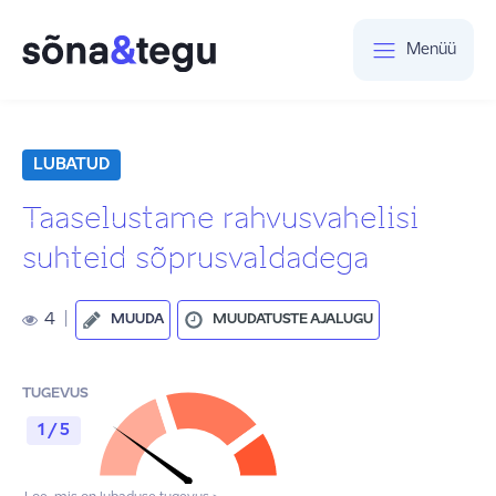
Menüü
LUBATUD
Taaselustame rahvusvahelisi
suhteid sõprusvaldadega
4
|
MUUDA
MUUDATUSTE AJALUGU
TUGEVUS
1 / 5