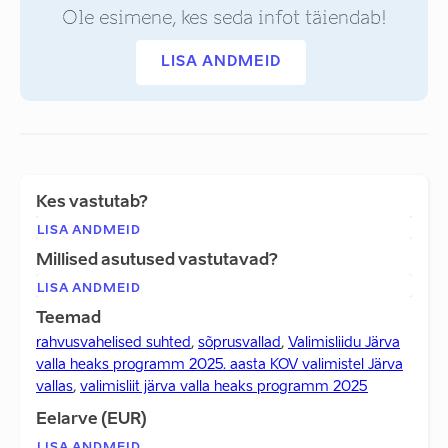
Ole esimene, kes seda infot täiendab!
LISA ANDMEID
Kes vastutab?
LISA ANDMEID
Millised asutused vastutavad?
LISA ANDMEID
Teemad
rahvusvahelised suhted
,
sõprusvallad
,
Valimisliidu Järva
valla heaks programm 2025. aasta KOV valimistel Järva
vallas
,
valimisliit järva valla heaks programm 2025
Eelarve (EUR)