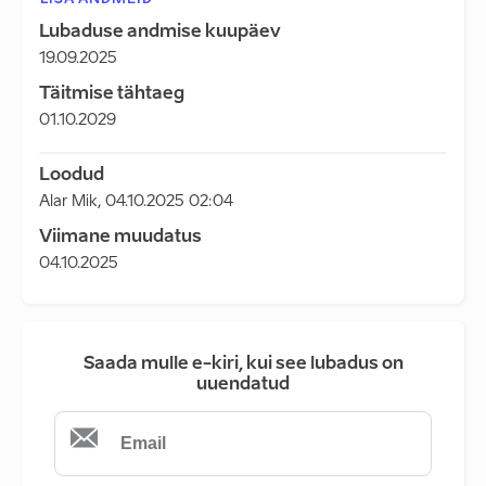
LISA ANDMEID
Lubaduse andmise kuupäev
19.09.2025
Täitmise tähtaeg
01.10.2029
Loodud
Alar Mik
,
04.10.2025 02:04
Viimane muudatus
04.10.2025
Saada mulle e-kiri, kui see lubadus on
uuendatud