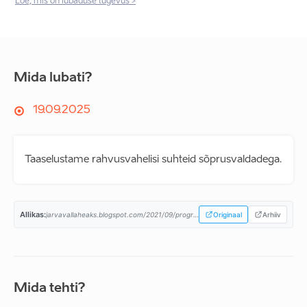
Loe, mis on lubaduse tugevus >
Mida lubati?
19.09.2025
Taaselustame rahvusvahelisi suhteid sõprusvaldadega.
Allikas:
jarvavallaheaks.blogspot.com/2021/09/programm-on-valmis.html...
Originaal
Arhiiv
Mida tehti?