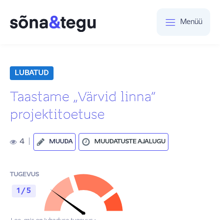
Menüü
LUBATUD
Taastame „Värvid linna“
projektitoetuse
4
|
MUUDA
MUUDATUSTE AJALUGU
TUGEVUS
1 / 5