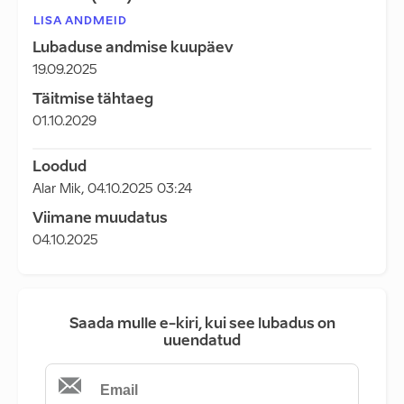
LISA ANDMEID
Lubaduse andmise kuupäev
19.09.2025
Täitmise tähtaeg
01.10.2029
Loodud
Alar Mik
,
04.10.2025 03:24
Viimane muudatus
04.10.2025
Saada mulle e-kiri, kui see lubadus on
uuendatud