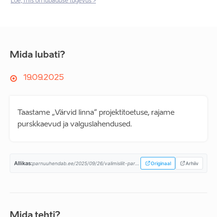
Loe, mis on lubaduse tugevus >
Mida lubati?
19.09.2025
Taastame „Värvid linna“ projektitoetuse, rajame
purskkaevud ja valguslahendused.
Allikas:
parnuuhendab.ee/2025/09/26/valimisliit-parnu-uhendab-valimisprogramm-2025-2029/...
Originaal
Arhiiv
Mida tehti?