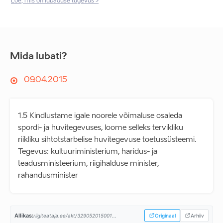
Loe, mis on lubaduse tugevus >
Mida lubati?
09.04.2015
1.5 Kindlustame igale noorele võimaluse osaleda
spordi- ja huvitegevuses, loome selleks tervikliku
riikliku sihtotstarbelise huvitegevuse toetussüsteemi.
Tegevus: kultuuriministerium, haridus- ja
teadusministeerium, riigihalduse minister,
rahandusminister
Allikas:
riigiteataja.ee/akt/329052015001...
Originaal
Arhiiv