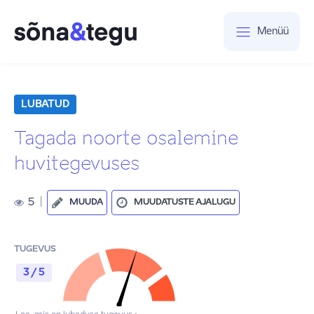
Menüü
LUBATUD
Tagada noorte osalemine
huvitegevuses
5
|
MUUDA
MUUDATUSTE AJALUGU
TUGEVUS
3 / 5