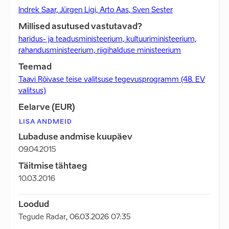
Indrek Saar, Jürgen Ligi, Arto Aas, Sven Sester
Millised asutused vastutavad?
haridus- ja teadusministeerium, kultuuriministeerium,
rahandusministeerium, riigihalduse ministeerium
Teemad
Taavi Rõivase teise valitsuse tegevusprogramm (48. EV
valitsus)
Eelarve (EUR)
LISA ANDMEID
Lubaduse andmise kuupäev
09.04.2015
Täitmise tähtaeg
10.03.2016
Loodud
Tegude Radar
,
06.03.2026 07:35