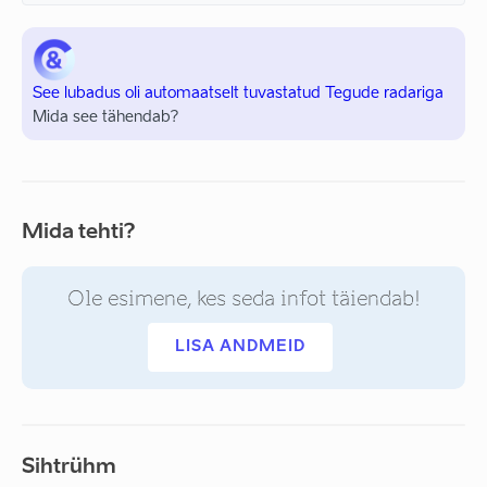
See lubadus oli automaatselt tuvastatud Tegude radariga
Mida see tähendab?
Mida tehti?
Ole esimene, kes seda infot täiendab!
LISA ANDMEID
Sihtrühm