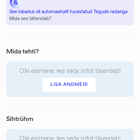
See lubadus oli automaatselt tuvastatud Tegude radariga
Mida see tähendab?
Mida tehti?
Ole esimene, kes seda infot täiendab!
LISA ANDMEID
Sihtrühm
Ole esimene, kes seda infot täiendab!