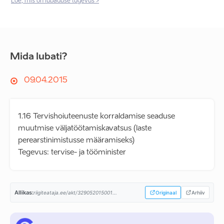
Loe, mis on lubaduse tugevus >
Mida lubati?
09.04.2015
1.16 Tervishoiuteenuste korraldamise seaduse
muutmise väljatöötamiskavatsus (laste
perearstinimistusse määramiseks)
Tegevus: tervise- ja tööminister
Allikas:
riigiteataja.ee/akt/329052015001...
Originaal
Arhiiv