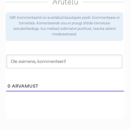
Arutelu
NB! Kommentaarid on avaldatud kasutajate poolt. Kommentaare ei
toimetata. Komentaaride sisu ei pruugi ühtida toimetuse
seisukohtadega. Kui märkad sobimatut postitust, teavita sellest
moderaatoreid.
0
ARVAMUST