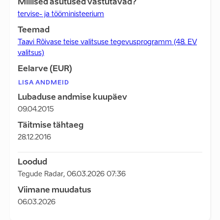
Millised asutused vastutavad?
tervise- ja tööministeerium
Teemad
Taavi Rõivase teise valitsuse tegevusprogramm (48. EV
valitsus)
Eelarve (EUR)
LISA ANDMEID
Lubaduse andmise kuupäev
09.04.2015
Täitmise tähtaeg
28.12.2016
Loodud
Tegude Radar
,
06.03.2026 07:36
Viimane muudatus
06.03.2026