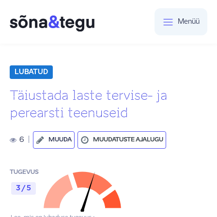
Menüü
LUBATUD
Täiustada laste tervise- ja
perearsti teenuseid
6
|
MUUDA
MUUDATUSTE AJALUGU
TUGEVUS
3 / 5