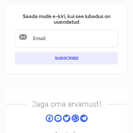
Saada mulle e-kiri, kui see lubadus on
uuendatud
SUBSCRIBE
Jaga oma arvamust!