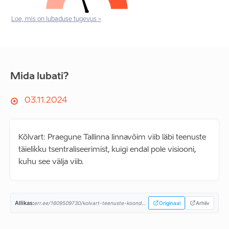
Loe, mis on lubaduse tugevus >
Mida lubati?
03.11.2024
Kõlvart: Praegune Tallinna linnavõim viib läbi teenuste
täielikku tsentraliseerimist, kuigi endal pole visiooni,
kuhu see välja viib.
Allikas:
err.ee/1609509730/kolvart-teenuste-koondamine-praeguse-linnavoimu-poolt-on-vale...
Originaal
Arhiiv