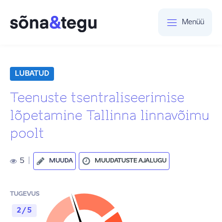
Menüü
LUBATUD
Teenuste tsentraliseerimise
lõpetamine Tallinna linnavõimu
poolt
5
|
MUUDA
MUUDATUSTE AJALUGU
TUGEVUS
2 / 5