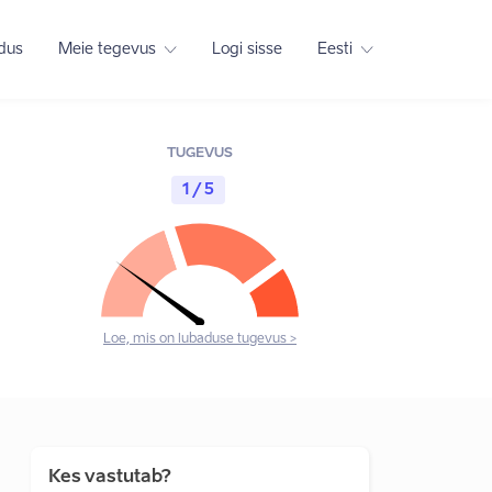
adus
Meie tegevus
Logi sisse
Eesti
TUGEVUS
1 / 5
Loe, mis on lubaduse tugevus >
Kes vastutab?