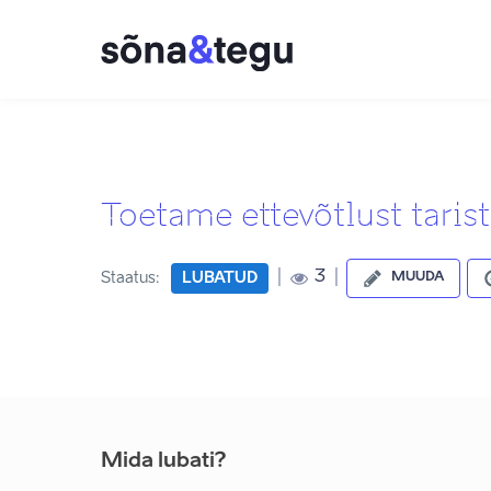
Toetame ettevõtlust tari
|
|
3
Staatus:
LUBATUD
MUUDA
Mida lubati?