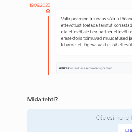
19.09.2025
Valla peamine tulubaas sõltub tööan
ettevõtlust toetada taristut korrast
olla ettevõtjale hea partner ettevõt
erasektoris toimuvad muudatused ja te
lubame, et Jõgeva vald ei jää ettevõ
Allikas:
omadinimesed.ee/programm/
Mida tehti?
Ole esimene, 
LI