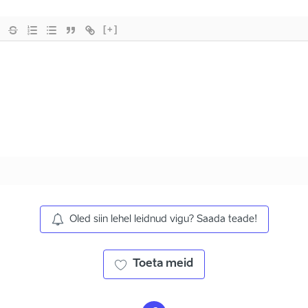
[+]
Oled siin lehel leidnud vigu? Saada teade!
Toeta meid