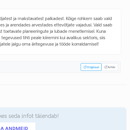
djatest ja makstavatest palkadest. Kõige rohkem saab vald
ades ja arendades arvestades ettevõtjate vajadusi. Vald saab
lust toetavate planeeringute ja lubade menetlemisel. Kuna
gevused tihti peale kiiremini kui avalikus sektoris, siis
tjatele jalgu oma äritegevuse ja tööde korraldamisel!
Originaal
Arhiiv
kes seda infot täiendab!
SA ANDMEID