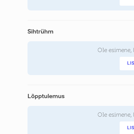
Sihtrühm
Ole esimene, 
LI
Lõpptulemus
Ole esimene, 
LI