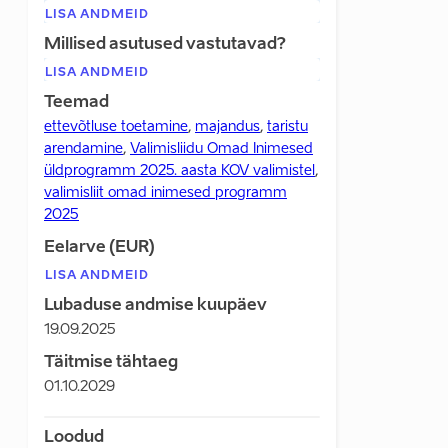
LISA ANDMEID
Millised asutused vastutavad?
LISA ANDMEID
Teemad
ettevõtluse toetamine
,
majandus
,
taristu
arendamine
,
Valimisliidu Omad Inimesed
üldprogramm 2025. aasta KOV valimistel
,
valimisliit omad inimesed programm
2025
Eelarve (EUR)
LISA ANDMEID
Lubaduse andmise kuupäev
19.09.2025
Täitmise tähtaeg
01.10.2029
Loodud