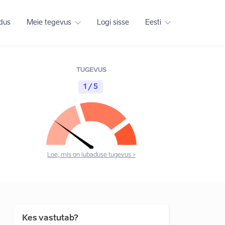
adus
Meie tegevus
Logi sisse
Eesti
TUGEVUS
1 / 5
Loe, mis on lubaduse tugevus >
Kes vastutab?