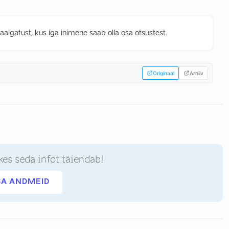
lgatust, kus iga inimene saab olla osa otsustest.
Originaal
Arhiiv
kes seda infot täiendab!
SA ANDMEID