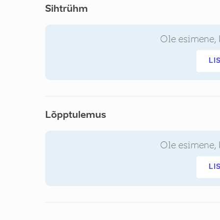
Sihtrühm
Ole esimene, 
LI
Lõpptulemus
Ole esimene, 
LI