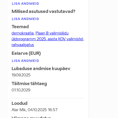
LISA ANDMEID
Millised asutused vastutavad?
LISA ANDMEID
Teemad
demokraatia
,
Plaan B valimisliidu
üldprogramm 2025. aasta KOV valimistel
,
rahvaalgatus
Eelarve (EUR)
LISA ANDMEID
Lubaduse andmise kuupäev
19.09.2025
Täitmise tähtaeg
01.10.2029
Loodud
Alar Mik
,
04.10.2025 16:57