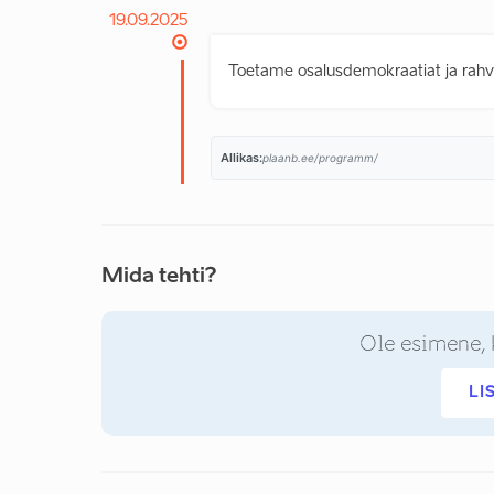
19.09.2025
Toetame osalusdemokraatiat ja rahvaa
Allikas:
plaanb.ee/programm/
Mida tehti?
Ole esimene, 
LI