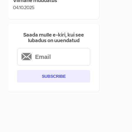
Viimane muudatus
04.10.2025
Saada mulle e-kiri, kui see
lubadus on uuendatud
SUBSCRIBE