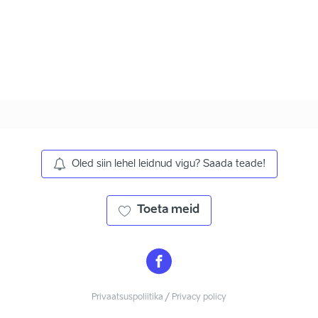
Oled siin lehel leidnud vigu? Saada teade!
Toeta meid
Privaatsuspoliitika / Privacy policy