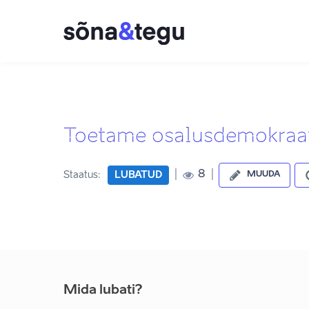
Toetame osalusdemokraati
|
|
8
Staatus:
LUBATUD
MUUDA
Mida lubati?