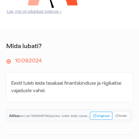
Loe, mis on lubaduse tugevus >
Mida lubati?
10.09.2024
Eestil tuleb leida tasakaal finantskindluse ja riigikaitse
vajaduste vahel.
Allikas:
err.ee/1609449746/pevkur-tuleb-leida-tasakaal-finantskindluse-ja-riigikaitse-vajaduste-vahel...
Originaal
Arhiiv