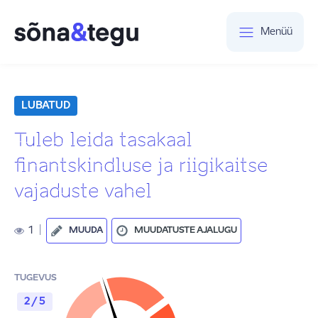
Menüü
LUBATUD
Tuleb leida tasakaal
finantskindluse ja riigikaitse
vajaduste vahel
1
|
MUUDA
MUUDATUSTE AJALUGU
TUGEVUS
2 / 5