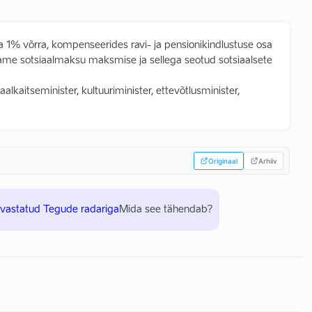
1% võrra, kompenseerides ravi- ja pensionikindlustuse osa
ame sotsiaalmaksu maksmise ja sellega seotud sotsiaalsete
aalkaitseminister, kultuuriminister, ettevõtlusminister,
Originaal
Arhiiv
uvastatud Tegude radariga
Mida see tähendab?