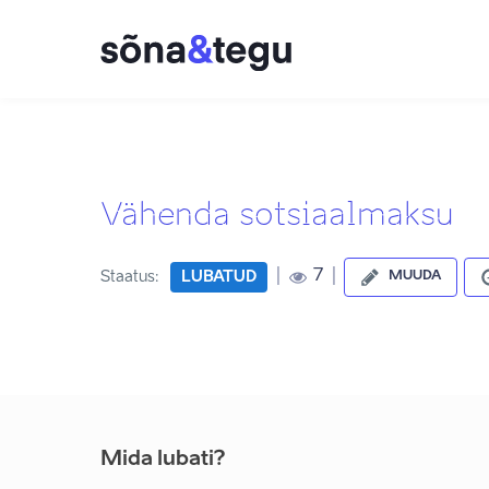
Vähenda sotsiaalmaksu
|
|
7
Staatus:
LUBATUD
MUUDA
Mida lubati?