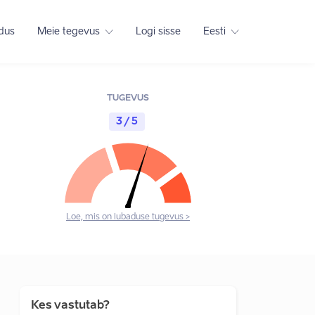
adus
Meie tegevus
Logi sisse
Eesti
TUGEVUS
3 / 5
Loe, mis on lubaduse tugevus >
Kes vastutab?