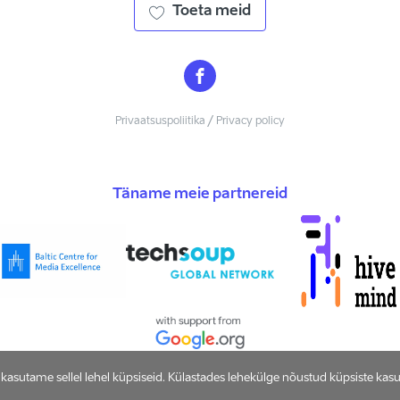
Toeta meid
Privaatsuspoliitika / Privacy policy
Täname meie partnereid
asutame sellel lehel küpsiseid. Külastades lehekülge nõustud küpsiste kas