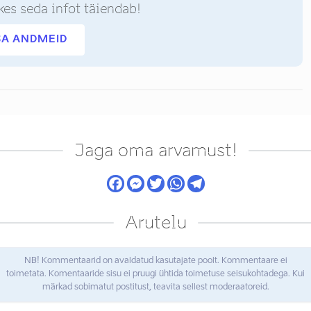
kes seda infot täiendab!
SA ANDMEID
Jaga oma arvamust!
Arutelu
NB! Kommentaarid on avaldatud kasutajate poolt. Kommentaare ei
toimetata. Komentaaride sisu ei pruugi ühtida toimetuse seisukohtadega. Kui
märkad sobimatut postitust, teavita sellest moderaatoreid.