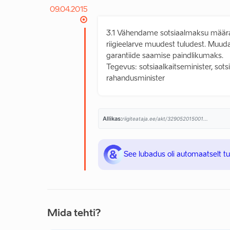
09.04.2015
3.1 Vähendame sotsiaalmaksu määra 
riigieelarve muudest tuludest. Muud
garantiide saamise paindlikumaks.
Tegevus: sotsiaalkaitseminister, sotsi
rahandusminister
Allikas:
riigiteataja.ee/akt/329052015001...
See lubadus oli automaatselt t
Mida tehti?