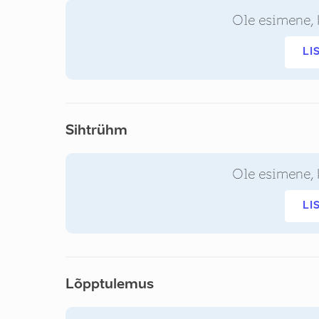
Ole esimene, 
LI
Sihtrühm
Ole esimene, 
LI
Lõpptulemus