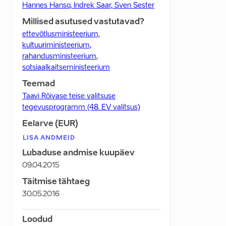
Hannes Hanso, Indrek Saar, Sven Sester
Millised asutused vastutavad?
ettevõtlusministeerium,
kultuuriministeerium,
rahandusministeerium,
sotsiaalkaitseministeerium
Teemad
Taavi Rõivase teise valitsuse
tegevusprogramm (48. EV valitsus)
Eelarve (EUR)
LISA ANDMEID
Lubaduse andmise kuupäev
09.04.2015
Täitmise tähtaeg
30.05.2016
Loodud