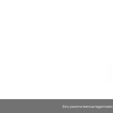
Sinu parema teenuse tagamiseks k