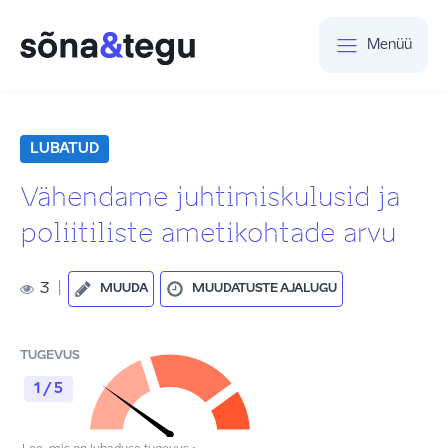
Menüü
LUBATUD
Vähendame juhtimiskulusid ja
poliitiliste ametikohtade arvu
3
|
MUUDA
MUUDATUSTE AJALUGU
TUGEVUS
1 / 5