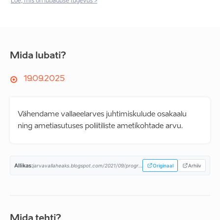
Loe, mis on lubaduse tugevus >
Mida lubati?
19.09.2025
Vähendame vallaeelarves juhtimiskulude osakaalu
ning ametiasutuses poliitiliste ametikohtade arvu.
Allikas:
jarvavallaheaks.blogspot.com/2021/09/programm-on-valmis.html...
Originaal
Arhiiv
Mida tehti?