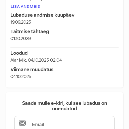
LISA ANDMEID
Lubaduse andmise kuupäev
19.09.2025
Täitmise tähtaeg
01.10.2029
Loodud
Alar Mik
,
04.10.2025 02:04
Viimane muudatus
04.10.2025
Saada mulle e-kiri, kui see lubadus on
uuendatud