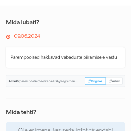
Mida lubati?
09.06.2024
Parempoolsed hakkavad vabaduste piiramisele vastu
Allikas:
parempoolsed.ee/vabadust/programm/...
Originaal
Arhiiv
Mida tehti?
Ole esimene, kes seda infot täiendab!