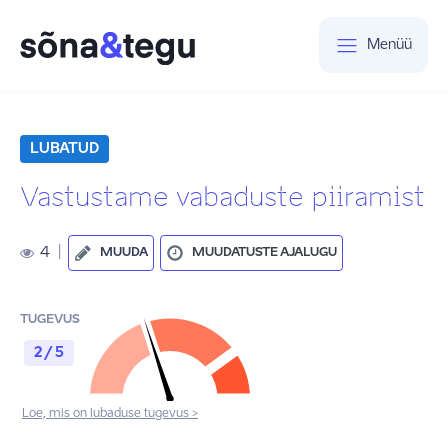
Menüü
LUBATUD
Vastustame vabaduste piiramist
4
|
MUUDA
MUUDATUSTE AJALUGU
TUGEVUS
2 / 5
Loe, mis on lubaduse tugevus >