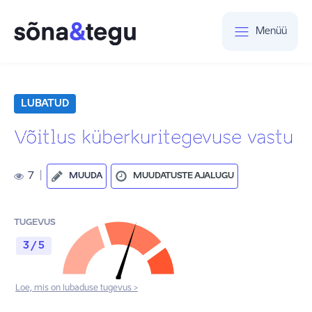
Menüü
LUBATUD
Võitlus küberkuritegevuse vastu
7
|
MUUDA
MUUDATUSTE AJALUGU
TUGEVUS
3 / 5
Loe, mis on lubaduse tugevus >