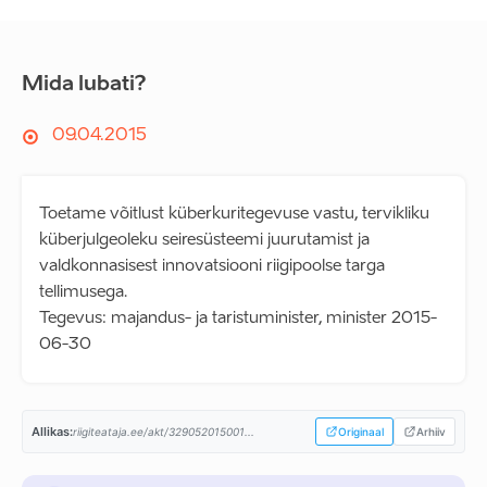
Mida lubati?
09.04.2015
Toetame võitlust küberkuritegevuse vastu, tervikliku
küberjulgeoleku seiresüsteemi juurutamist ja
valdkonnasisest innovatsiooni riigipoolse targa
tellimusega.
Tegevus: majandus- ja taristuminister, minister 2015-
06-30
Allikas:
riigiteataja.ee/akt/329052015001...
Originaal
Arhiiv