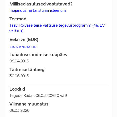
Millised asutused vastutavad?
majandus- ja taristuministeerium
Teemad
Taavi Rõivase teise valitsuse tegevusprogramm (48. EV
valitsus)
Eelarve (EUR)
LISA ANDMEID
Lubaduse andmise kuupäev
09.04.2015
Täitmise tähtaeg
30.06.2015
Loodud
Tegude Radar
,
06.03.2026 07:39
Viimane muudatus
06.03.2026