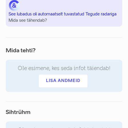
See lubadus oli automaatselt tuvastatud Tegude radariga
Mida see tähendab?
Mida tehti?
Ole esimene, kes seda infot täiendab!
LISA ANDMEID
Sihtrühm