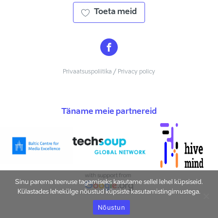
Toeta meid
Privaatsuspoliitika / Privacy policy
Täname meie partnereid
Sinu parema teenuse tagamiseks kasutame sellel lehel küpsiseid.
Külastades lehekülge nõustud küpsiste kasutamistingimustega.
Nõustun