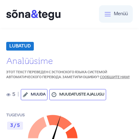
Menüü
LUBATUD
Analüüsime
ЭТОТ ТЕКСТ ПЕРЕВЕДЕН С ЭСТОНСКОГО ЯЗЫКА СИСТЕМОЙ
АВТОМАТИЧЕСКОГО ПЕРЕВОДА. ЗАМЕТИЛИ ОШИБКУ?
СООБЩИТЕ НАМ!
5
|
MUUDA
MUUDATUSTE AJALUGU
TUGEVUS
3 / 5