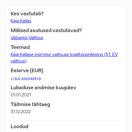
Kes vastutab?
Kaja Kallas
Millised asutused vastutavad?
Vabariigi Valitsus
Teemad
Kaja Kallase esimese valitsuse koalitsioonileping (51. EV
valitsus)
Eelarve (EUR)
LISA ANDMEID
Lubaduse andmise kuupäev
01.01.2021
Täitmise tähtaeg
31.12.2022
Loodud