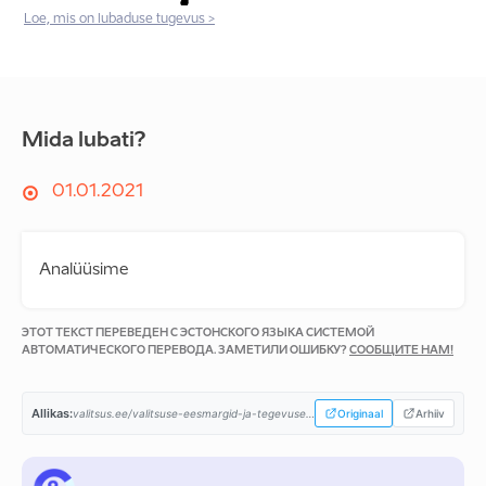
Loe, mis on lubaduse tugevus >
Mida lubati?
01.01.2021
Analüüsime
ЭТОТ ТЕКСТ ПЕРЕВЕДЕН С ЭСТОНСКОГО ЯЗЫКА СИСТЕМОЙ
АВТОМАТИЧЕСКОГО ПЕРЕВОДА. ЗАМЕТИЛИ ОШИБКУ?
СООБЩИТЕ НАМ!
Allikas:
valitsus.ee/valitsuse-eesmargid-ja-tegevused/valitsemise-alused/koostooleping...
Originaal
Arhiiv