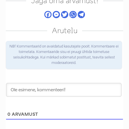
Jaga oma arvamust!
Arutelu
NB! Kommentaarid on avaldatud kasutajate poolt. Kommentaare ei
toimetata. Komentaaride sisu ei pruugi ühtida toimetuse
seisukohtadega. Kui märkad sobimatut postitust, teavita sellest
moderaatoreid.
0
ARVAMUST