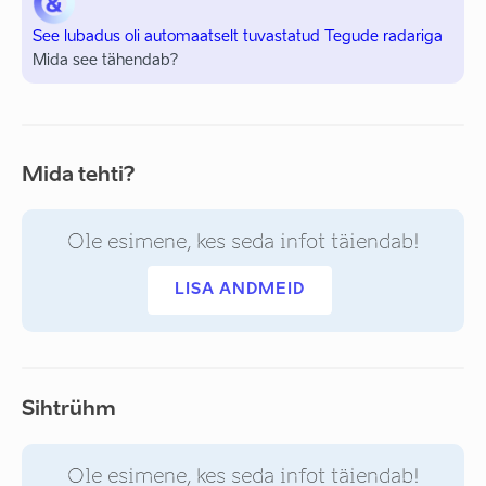
See lubadus oli automaatselt tuvastatud Tegude radariga
Mida see tähendab?
Mida tehti?
Ole esimene, kes seda infot täiendab!
LISA ANDMEID
Sihtrühm
Ole esimene, kes seda infot täiendab!