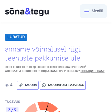
Menüü
LUBATUD
anname võimalusel riigi
teenuste pakkumise üle
ЭТОТ ТЕКСТ ПЕРЕВЕДЕН С ЭСТОНСКОГО ЯЗЫКА СИСТЕМОЙ
АВТОМАТИЧЕСКОГО ПЕРЕВОДА. ЗАМЕТИЛИ ОШИБКУ?
СООБЩИТЕ НАМ!
4
|
MUUDA
MUUDATUSTE AJALUGU
TUGEVUS
3 / 5