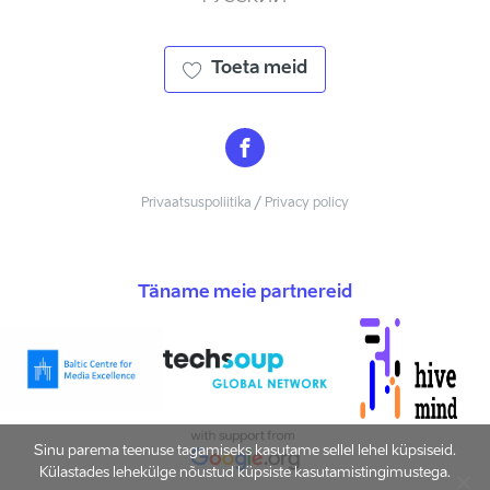
Toeta meid
Privaatsuspoliitika / Privacy policy
Täname meie partnereid
Sinu parema teenuse tagamiseks kasutame sellel lehel küpsiseid.
Külastades lehekülge nõustud küpsiste kasutamistingimustega.