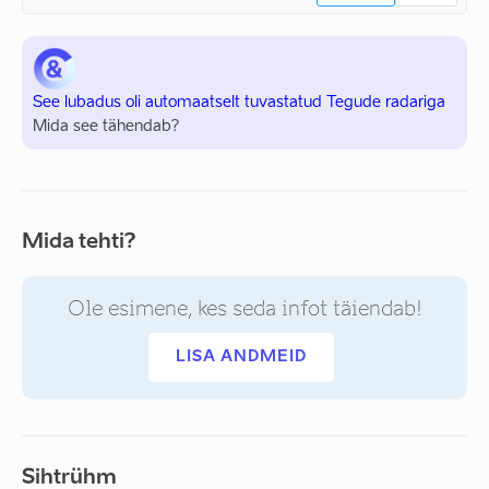
See lubadus oli automaatselt tuvastatud Tegude radariga
Mida see tähendab?
Mida tehti?
Ole esimene, kes seda infot täiendab!
LISA ANDMEID
Sihtrühm