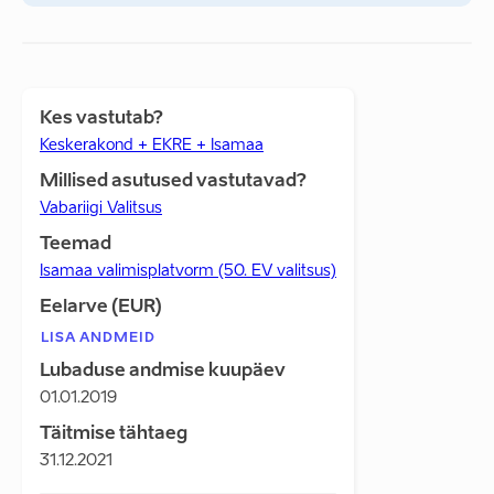
Kes vastutab?
Keskerakond + EKRE + Isamaa
Millised asutused vastutavad?
Vabariigi Valitsus
Teemad
Isamaa valimisplatvorm (50. EV valitsus)
Eelarve (EUR)
LISA ANDMEID
Lubaduse andmise kuupäev
01.01.2019
Täitmise tähtaeg
31.12.2021