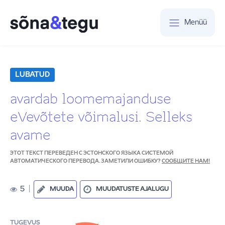
Menüü
LUBATUD
avardab loomemajanduse
eVevõtete võimalusi. Selleks
avame
ЭТОТ ТЕКСТ ПЕРЕВЕДЕН С ЭСТОНСКОГО ЯЗЫКА СИСТЕМОЙ
АВТОМАТИЧЕСКОГО ПЕРЕВОДА. ЗАМЕТИЛИ ОШИБКУ?
СООБЩИТЕ НАМ!
5
|
MUUDA
MUUDATUSTE AJALUGU
TUGEVUS