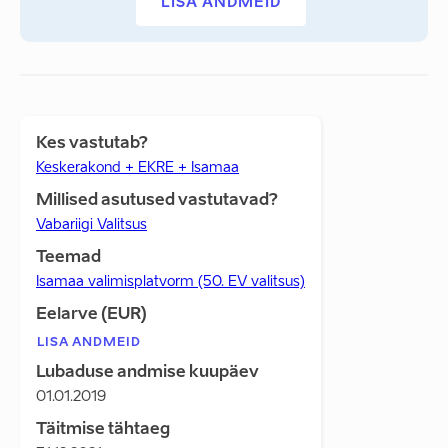
LISA ANDMEID
Kes vastutab?
Keskerakond + EKRE + Isamaa
Millised asutused vastutavad?
Vabariigi Valitsus
Teemad
Isamaa valimisplatvorm (50. EV valitsus)
Eelarve (EUR)
LISA ANDMEID
Lubaduse andmise kuupäev
01.01.2019
Täitmise tähtaeg