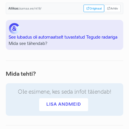
Allikas:
isamaa.ee/rk19/
Originaal
Arhiiv
See lubadus oli automaatselt tuvastatud Tegude radariga
Mida see tähendab?
Mida tehti?
Ole esimene, kes seda infot täiendab!
LISA ANDMEID