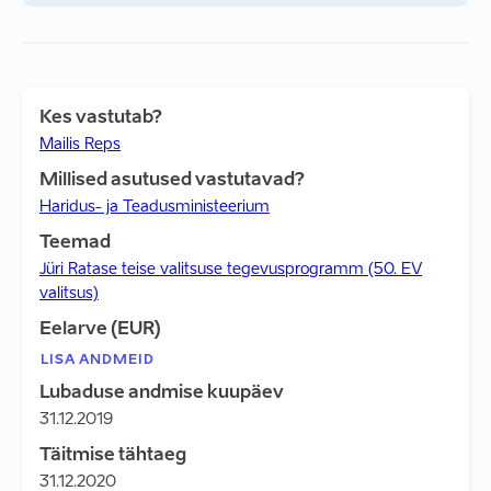
Kes vastutab?
Mailis Reps
Millised asutused vastutavad?
Haridus- ja Teadusministeerium
Teemad
Jüri Ratase teise valitsuse tegevusprogramm (50. EV
valitsus)
Eelarve (EUR)
LISA ANDMEID
Lubaduse andmise kuupäev
31.12.2019
Täitmise tähtaeg
31.12.2020