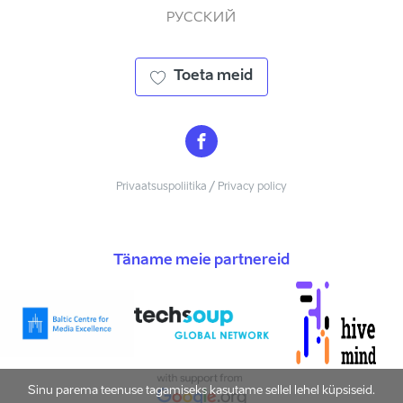
РУССКИЙ
Toeta meid
Privaatsuspoliitika / Privacy policy
Täname meie partnereid
Sinu parema teenuse tagamiseks kasutame sellel lehel küpsiseid.