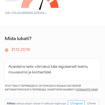
Loe, mis on lubaduse tugevus >
Mida lubati?
31.12.2019
Avardame laste võimalusi käia regulaarselt teatris,
muuseumis ja kontsertidel.
ЭТОТ ТЕКСТ ПЕРЕВЕДЕН С ЭСТОНСКОГО ЯЗЫКА СИСТЕМОЙ
АВТОМАТИЧЕСКОГО ПЕРЕВОДА. ЗАМЕТИЛИ ОШИБКУ?
СООБЩИТЕ НАМ!
Allikas:
valitsus.ee/juri-ratase-ii-valitsuse-tegevusprogramm...
Originaal
Arhiiv