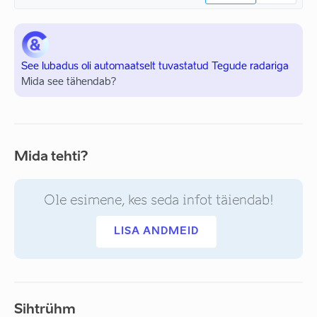
See lubadus oli automaatselt tuvastatud Tegude radariga
Mida see tähendab?
Mida tehti?
Ole esimene, kes seda infot täiendab!
LISA ANDMEID
Sihtrühm