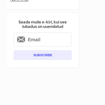
06.03.2026
Saada mulle e-kiri, kui see
lubadus on uuendatud
SUBSCRIBE