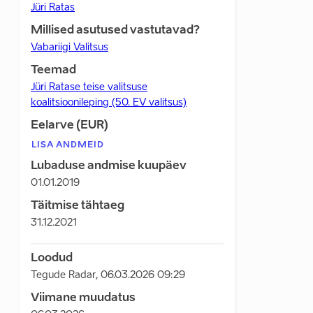
Jüri Ratas
Millised asutused vastutavad?
Vabariigi Valitsus
Teemad
Jüri Ratase teise valitsuse
koalitsioonileping (50. EV valitsus)
Eelarve (EUR)
LISA ANDMEID
Lubaduse andmise kuupäev
01.01.2019
Täitmise tähtaeg
31.12.2021
Loodud
Tegude Radar
,
06.03.2026 09:29
Viimane muudatus