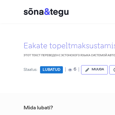
Eakate topeltmaksustami
ЭТОТ ТЕКСТ ПЕРЕВЕДЕН С ЭСТОНСКОГО ЯЗЫКА СИСТЕМОЙ АВ
|
|
6
Staatus:
LUBATUD
MUUDA
Mida lubati?