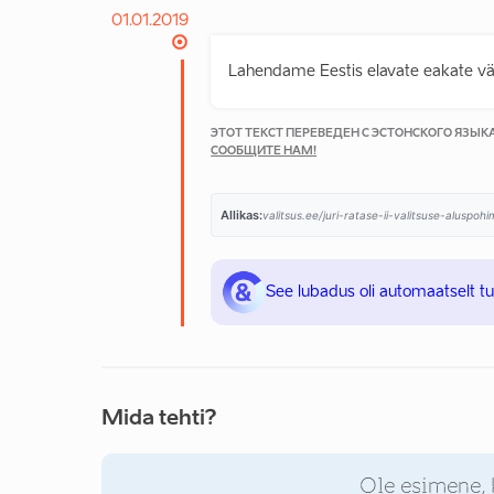
01.01.2019
Lahendame Eestis elavate eakate vä
ЭТОТ ТЕКСТ ПЕРЕВЕДЕН С ЭСТОНСКОГО ЯЗЫ
СООБЩИТЕ НАМ!
Allikas:
valitsus.ee/juri-ratase-ii-valitsuse-aluspo
See lubadus oli automaatselt t
Mida tehti?
Ole esimene, 