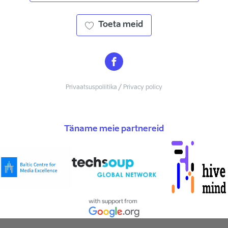
Toeta meid
Privaatsuspoliitika / Privacy policy
Täname meie partnereid