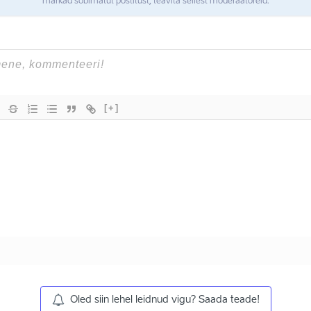
märkad sobimatut postitust, teavita sellest moderaatoreid.
[+]
Oled siin lehel leidnud vigu? Saada teade!