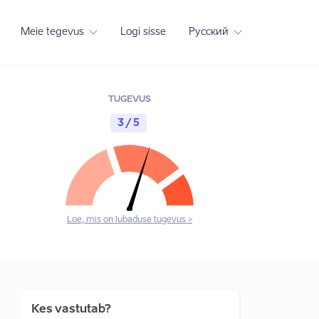
Meie tegevus
Logi sisse
Русский
TUGEVUS
3 / 5
Loe, mis on lubaduse tugevus >
Kes vastutab?