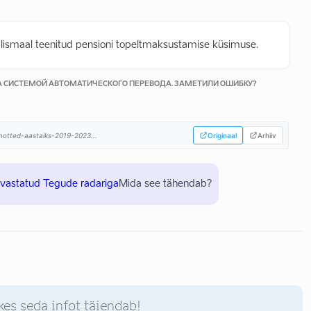
lismaal teenitud pensioni topeltmaksustamise küsimuse.
КА СИСТЕМОЙ АВТОМАТИЧЕСКОГО ПЕРЕВОДА. ЗАМЕТИЛИ ОШИБКУ?
himotted-aastaiks-2019-2023...
Originaal
Arhiiv
uvastatud Tegude radariga
Mida see tähendab?
kes seda infot täiendab!