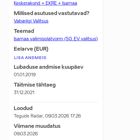
Keskerakond + EKRE + Isamaa
Millised asutused vastutavad?
Vabariigi Valitsus
Teemad
Isamaa valimisplatvorm (50. EV valitsus)
Eelarve (EUR)
LISA ANDMEID
Lubaduse andmise kuupäev
01.01.2019
Täitmise tähtaeg
31.12.2021
Loodud
Tegude Radar
,
09.03.2026 17:26
Viimane muudatus
09.03.2026