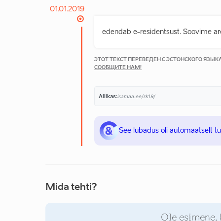
01.01.2019
edendab e-residentsust. Soovime are
ЭТОТ ТЕКСТ ПЕРЕВЕДЕН С ЭСТОНСКОГО ЯЗЫ
СООБЩИТЕ НАМ!
Allikas:
isamaa.ee/rk19/
See lubadus oli automaatselt t
Mida tehti?
Ole esimene, 