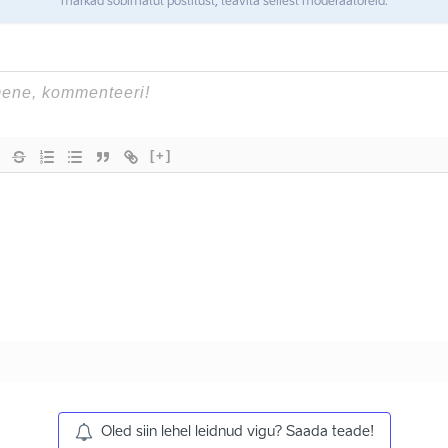
märkad sobimatut postitust, teavita sellest moderaatoreid.
[+]
Oled siin lehel leidnud vigu? Saada teade!