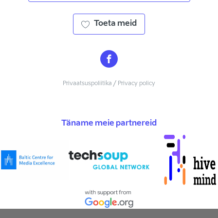
Toeta meid
Privaatsuspoliitika / Privacy policy
Täname meie partnereid