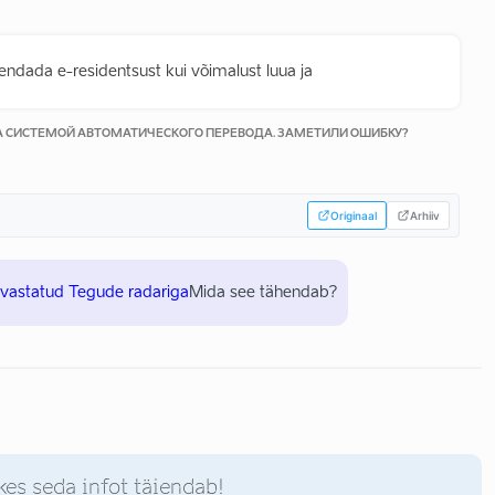
ndada e-residentsust kui võimalust luua ja
КА СИСТЕМОЙ АВТОМАТИЧЕСКОГО ПЕРЕВОДА. ЗАМЕТИЛИ ОШИБКУ?
Originaal
Arhiiv
uvastatud Tegude radariga
Mida see tähendab?
kes seda infot täiendab!