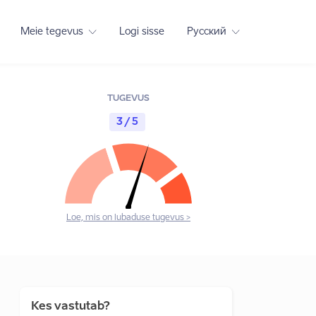
Meie tegevus
Logi sisse
Русский
TUGEVUS
3 / 5
Loe, mis on lubaduse tugevus >
Kes vastutab?