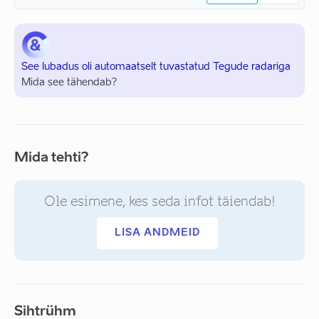
See lubadus oli automaatselt tuvastatud Tegude radariga
Mida see tähendab?
Mida tehti?
Ole esimene, kes seda infot täiendab!
LISA ANDMEID
Sihtrühm