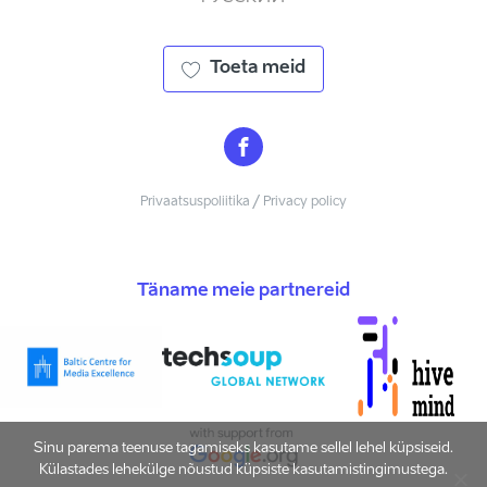
Toeta meid
Privaatsuspoliitika / Privacy policy
Täname meie partnereid
Sinu parema teenuse tagamiseks kasutame sellel lehel küpsiseid.
Külastades lehekülge nõustud küpsiste kasutamistingimustega.