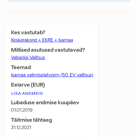
Kes vastutab?
Keskerakond + EKRE + Isamaa
Millised asutused vastutavad?
Vabariigi Valitsus
Teemad
Isamaa valimisplatvorm (50. EV valitsus)
Eelarve (EUR)
LISA ANDMEID
Lubaduse andmise kuupäev
01.01.2019
Täitmise tähtaeg
31.12.2021