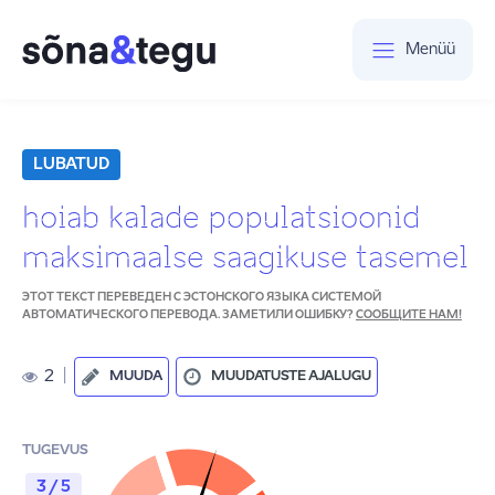
Menüü
LUBATUD
hoiab kalade populatsioonid
maksimaalse saagikuse tasemel
ЭТОТ ТЕКСТ ПЕРЕВЕДЕН С ЭСТОНСКОГО ЯЗЫКА СИСТЕМОЙ
АВТОМАТИЧЕСКОГО ПЕРЕВОДА. ЗАМЕТИЛИ ОШИБКУ?
СООБЩИТЕ НАМ!
2
|
MUUDA
MUUDATUSTE AJALUGU
TUGEVUS
3 / 5