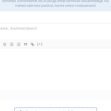
toimetata. Komentaaride sisu ei pruugi ühtida toimetuse seisukohtadega. Kui
märkad sobimatut postitust, teavita sellest moderaatoreid.
[+]