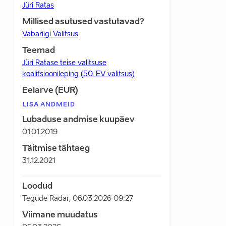
Jüri Ratas
Millised asutused vastutavad?
Vabariigi Valitsus
Teemad
Jüri Ratase teise valitsuse
koalitsioonileping (50. EV valitsus)
Eelarve (EUR)
LISA ANDMEID
Lubaduse andmise kuupäev
01.01.2019
Täitmise tähtaeg
31.12.2021
Loodud
Tegude Radar
,
06.03.2026 09:27
Viimane muudatus