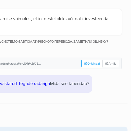
mise võimalusi, et inimestel oleks võimalik investeerida
КА СИСТЕМОЙ АВТОМАТИЧЕСКОГО ПЕРЕВОДА. ЗАМЕТИЛИ ОШИБКУ?
himotted-aastaiks-2019-2023...
Originaal
Arhiiv
uvastatud Tegude radariga
Mida see tähendab?