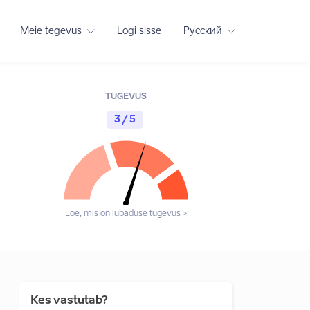
Meie tegevus
Logi sisse
Русский
TUGEVUS
3 / 5
Loe, mis on lubaduse tugevus >
Kes vastutab?