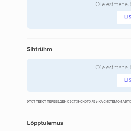
Ole esimene, 
LI
Sihtrühm
Ole esimene, 
LI
ЭТОТ ТЕКСТ ПЕРЕВЕДЕН С ЭСТОНСКОГО ЯЗЫКА СИСТЕМОЙ АВ
Lõpptulemus