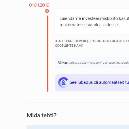
01.01.2019
Laiendame investeerimiskonto kasuta
rohkematesse varaklassidesse.
ЭТОТ ТЕКСТ ПЕРЕВЕДЕН С ЭСТОНСКОГО ЯЗЫ
СООБЩИТЕ НАМ!
Allikas:
valitsus.ee/juri-ratase-ii-valitsuse-aluspo
See lubadus oli automaatselt t
Mida tehti?