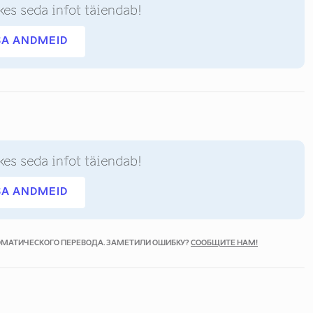
kes seda infot täiendab!
SA ANDMEID
kes seda infot täiendab!
SA ANDMEID
ТОМАТИЧЕСКОГО ПЕРЕВОДА. ЗАМЕТИЛИ ОШИБКУ?
СООБЩИТЕ НАМ!