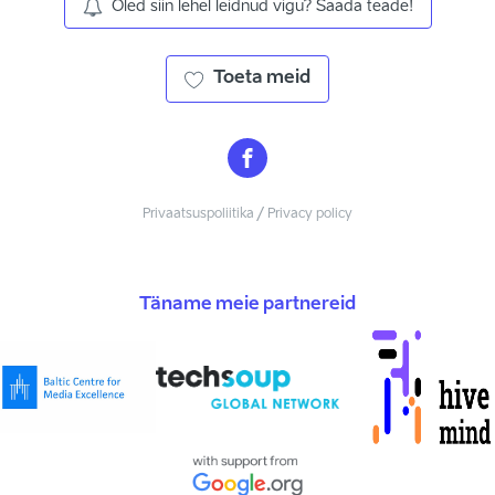
Oled siin lehel leidnud vigu? Saada teade!
Toeta meid
Privaatsuspoliitika / Privacy policy
Täname meie partnereid