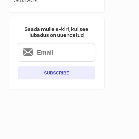
06.03.2026
Saada mulle e-kiri, kui see
lubadus on uuendatud
SUBSCRIBE