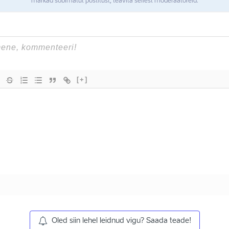
märkad sobimatut postitust, teavita sellest moderaatoreid.
[+]
Oled siin lehel leidnud vigu? Saada teade!