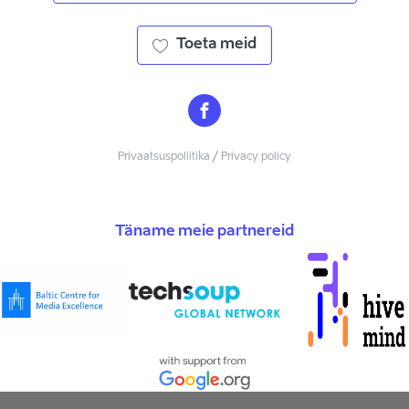
Toeta meid
Privaatsuspoliitika / Privacy policy
Täname meie partnereid