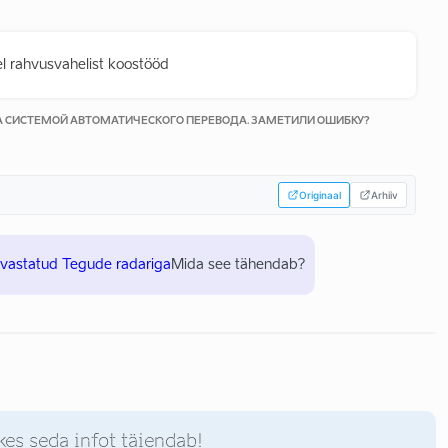
el rahvusvahelist koostööd
КА СИСТЕМОЙ АВТОМАТИЧЕСКОГО ПЕРЕВОДА. ЗАМЕТИЛИ ОШИБКУ?
Originaal
Arhiiv
uvastatud Tegude radariga
Mida see tähendab?
kes seda infot täiendab!