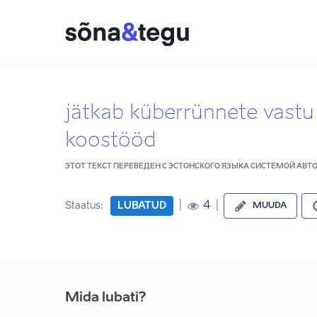
jätkab küberrünnete vastu
koostööd
ЭТОТ ТЕКСТ ПЕРЕВЕДЕН С ЭСТОНСКОГО ЯЗЫКА СИСТЕМОЙ АВ
|
|
4
Staatus:
LUBATUD
MUUDA
Mida lubati?