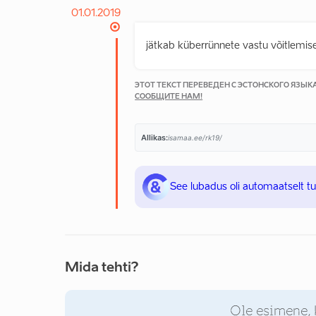
01.01.2019
jätkab küberrünnete vastu võitlemis
ЭТОТ ТЕКСТ ПЕРЕВЕДЕН С ЭСТОНСКОГО ЯЗЫ
СООБЩИТЕ НАМ!
Allikas:
isamaa.ee/rk19/
See lubadus oli automaatselt t
Mida tehti?
Ole esimene, 