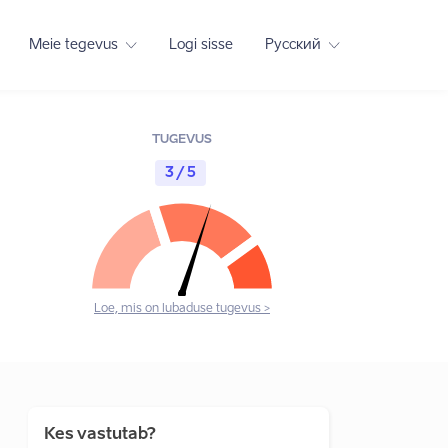
Meie tegevus
Logi sisse
Русский
TUGEVUS
3 / 5
Loe, mis on lubaduse tugevus >
Kes vastutab?