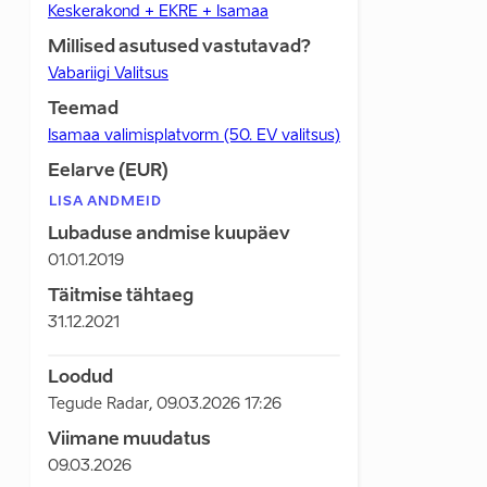
Keskerakond + EKRE + Isamaa
Millised asutused vastutavad?
Vabariigi Valitsus
Teemad
Isamaa valimisplatvorm (50. EV valitsus)
Eelarve (EUR)
LISA ANDMEID
Lubaduse andmise kuupäev
01.01.2019
Täitmise tähtaeg
31.12.2021
Loodud
Tegude Radar
,
09.03.2026 17:26
Viimane muudatus
09.03.2026