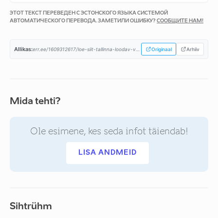
ЭТОТ ТЕКСТ ПЕРЕВЕДЕН С ЭСТОНСКОГО ЯЗЫКА СИСТЕМОЙ
АВТОМАТИЧЕСКОГО ПЕРЕВОДА. ЗАМЕТИЛИ ОШИБКУ?
СООБЩИТЕ НАМ!
Allikas:
err.ee/1609312617/loe-siit-tallinna-loodav-voimuliit-avalikustas-koalitsioonileppe...
Originaal
Arhiiv
Mida tehti?
Ole esimene, kes seda infot täiendab!
LISA ANDMEID
Sihtrühm