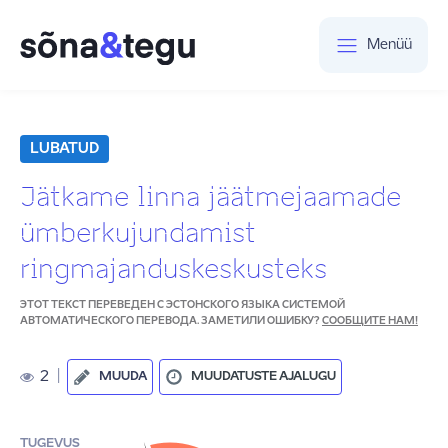
Menüü
LUBATUD
Jätkame linna jäätmejaamade
ümberkujundamist
ringmajanduskeskusteks
ЭТОТ ТЕКСТ ПЕРЕВЕДЕН С ЭСТОНСКОГО ЯЗЫКА СИСТЕМОЙ
АВТОМАТИЧЕСКОГО ПЕРЕВОДА. ЗАМЕТИЛИ ОШИБКУ?
СООБЩИТЕ НАМ!
2
|
MUUDA
MUUDATUSTE AJALUGU
TUGEVUS