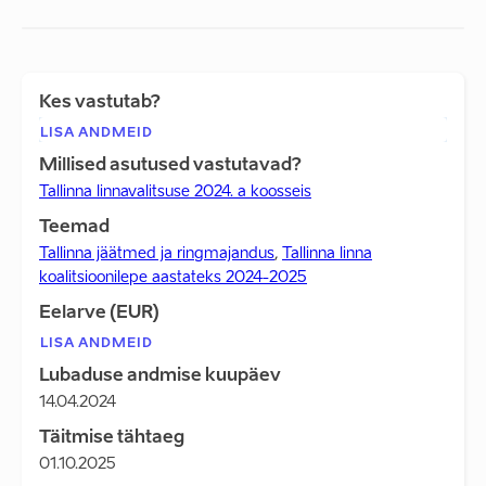
Kes vastutab?
LISA ANDMEID
Millised asutused vastutavad?
Tallinna linnavalitsuse 2024. a koosseis
Teemad
Tallinna jäätmed ja ringmajandus
,
Tallinna linna
koalitsioonilepe aastateks 2024-2025
Eelarve (EUR)
LISA ANDMEID
Lubaduse andmise kuupäev
14.04.2024
Täitmise tähtaeg
01.10.2025