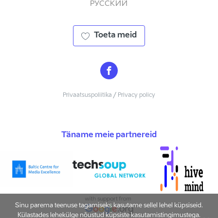
РУССКИЙ
Toeta meid
Privaatsuspoliitika / Privacy policy
Täname meie partnereid
Sinu parema teenuse tagamiseks kasutame sellel lehel küpsiseid.
Külastades lehekülge nõustud küpsiste kasutamistingimustega.