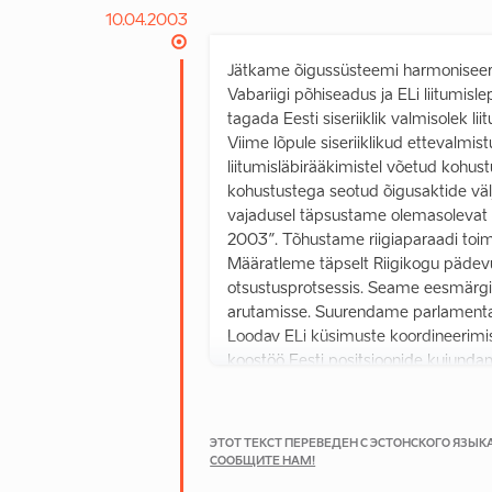
10.04.2003
Jätkame õigussüsteemi harmoniseeri
Vabariigi põhiseadus ja ELi liitumisl
tagada Eesti siseriiklik valmisolek l
Viime lõpule siseriiklikud ettevalmis
liitumisläbirääkimistel võetud kohus
kohustustega seotud õigusaktide vä
vajadusel täpsustame olemasolevat
2003”. Tõhustame riigiaparaadi toim
Määratleme täpselt Riigikogu pädevu
otsustusprotsessis. Seame eesmärgik
arutamisse. Suurendame parlamentaar
Loodav ELi küsimuste koordineerimi
koostöö Eesti positsioonide kujundam
ELi otsustusprotsessis. Seame eesmä
Töötame välja ELi struktuurimeetme
toodetava lisaväärtuse lisandumisele
ЭТОТ ТЕКСТ ПЕРЕВЕДЕН С ЭСТОНСКОГО ЯЗЫ
struktuurivahendite rahastamiseesmä
СООБЩИТЕ НАМ!
mitte ei muutu eesmärkideks iseenes