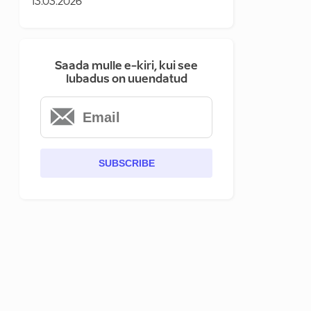
13.03.2026
Saada mulle e-kiri, kui see
lubadus on uuendatud
SUBSCRIBE