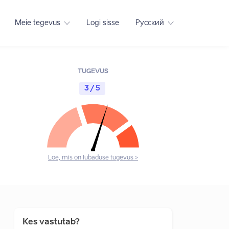
Meie tegevus
Logi sisse
Русский
TUGEVUS
3 / 5
Loe, mis on lubaduse tugevus >
Kes vastutab?