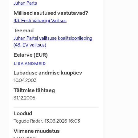
Juhan Parts
Millised asutused vastutavad?
43. Eesti Vabariigi Valitsus
Teemad
Juhan Partsi valitsuse koalitsioonileping
(43. EV valitsus)
Eelarve (EUR)
LISA ANDMEID
Lubaduse andmise kuupäev
10.04.2003
Täitmise tähtaeg
31.12.2005
Loodud
Tegude Radar
,
13.03.2026 16:03
Viimane muudatus