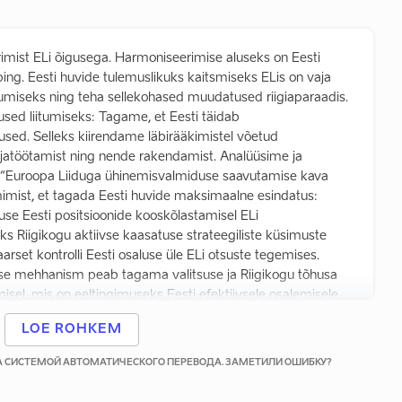
mist ELi õigusega. Harmoniseerimise aluseks on Eesti
eping. Eesti huvide tulemuslikuks kaitsmiseks ELis on vaja
iitumiseks ning teha sellekohased muudatused riigiaparaadis.
tused liitumiseks: Tagame, et Eesti täidab
tused. Selleks kiirendame läbirääkimistel võetud
ljatöötamist ning nende rakendamist. Analüüsime ja
 “Euroopa Liiduga ühinemisvalmiduse saavutamise kava
imist, et tagada Eesti huvide maksimaalne esindatus:
se Eesti positsioonide kooskõlastamisel ELi
s Riigikogu aktiivse kaasatuse strateegiliste küsimuste
set kontrolli Eesti osaluse üle ELi otsuste tegemises.
se mehhanism peab tagama valitsuse ja Riigikogu tõhusa
isel, mis on eeltingimuseks Eesti efektiivsele osalemisele
rgiks kogu EList eraldatava raha sihipärase ärakasutamise:
LOE ROHKEM
te rakendamise rahastamismudeli, mis aitab kaasa
. Seame esikohale põhimõtte, mille kohaselt ELi
КА СИСТЕМОЙ АВТОМАТИЧЕСКОГО ПЕРЕВОДА. ЗАМЕТИЛИ ОШИБКУ?
rgid aitavad kaasa riiklike arengusuundade elluviimisele,
es. Koondame killustatud piirkondlikud arengustruktuurid