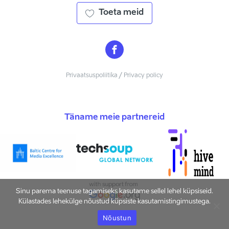
Toeta meid
Privaatsuspoliitika / Privacy policy
Täname meie partnereid
Sinu parema teenuse tagamiseks kasutame sellel lehel küpsiseid.
Külastades lehekülge nõustud küpsiste kasutamistingimustega.
Nõustun