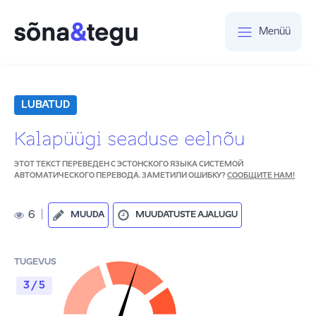
Menüü
LUBATUD
Kalapüügi seaduse eelnõu
ЭТОТ ТЕКСТ ПЕРЕВЕДЕН С ЭСТОНСКОГО ЯЗЫКА СИСТЕМОЙ
АВТОМАТИЧЕСКОГО ПЕРЕВОДА. ЗАМЕТИЛИ ОШИБКУ?
СООБЩИТЕ НАМ!
6
|
MUUDA
MUUDATUSTE AJALUGU
TUGEVUS
3 / 5