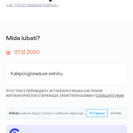
Loe, mis on lubaduse tugevus >
Mida lubati?
01.12.2020
Kalapüügiseaduse eelnõu.
ЭТОТ ТЕКСТ ПЕРЕВЕДЕН С ЭСТОНСКОГО ЯЗЫКА СИСТЕМОЙ
АВТОМАТИЧЕСКОГО ПЕРЕВОДА. ЗАМЕТИЛИ ОШИБКУ?
СООБЩИТЕ НАМ!
Allikas:
valitsus.ee/juri-ratase-ii-valitsuse-tegevusprogramm...
Originaal
Arhiiv