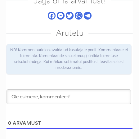
Jaga oma arvamust!
Arutelu
NB! Kommentaarid on avaldatud kasutajate poolt. Kommentaare ei
toimetata. Komentaaride sisu ei pruugi ühtida toimetuse
seisukohtadega. Kui märkad sobimatut postitust, teavita sellest
moderaatoreid.
0
ARVAMUST