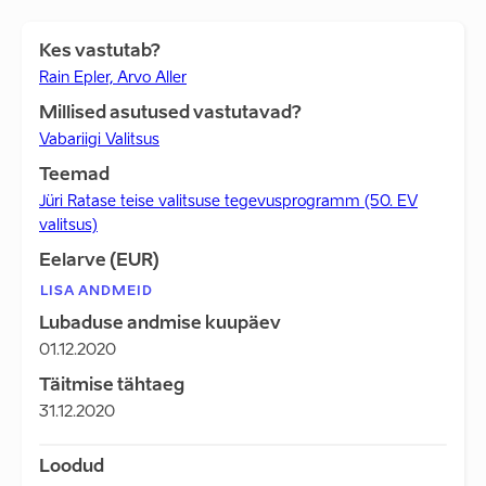
Kes vastutab?
Rain Epler, Arvo Aller
Millised asutused vastutavad?
Vabariigi Valitsus
Teemad
Jüri Ratase teise valitsuse tegevusprogramm (50. EV
valitsus)
Eelarve (EUR)
LISA ANDMEID
Lubaduse andmise kuupäev
01.12.2020
Täitmise tähtaeg
31.12.2020
Loodud