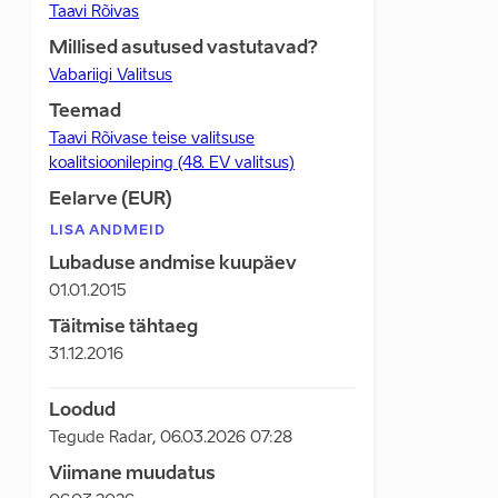
Taavi Rõivas
Millised asutused vastutavad?
Vabariigi Valitsus
Teemad
Taavi Rõivase teise valitsuse
koalitsioonileping (48. EV valitsus)
Eelarve (EUR)
LISA ANDMEID
Lubaduse andmise kuupäev
01.01.2015
Täitmise tähtaeg
31.12.2016
Loodud
Tegude Radar
,
06.03.2026 07:28
Viimane muudatus