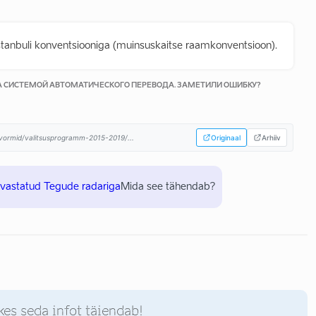
Istanbuli konventsiooniga (muinsuskaitse raamkonventsioon).
КА СИСТЕМОЙ АВТОМАТИЧЕСКОГО ПЕРЕВОДА. ЗАМЕТИЛИ ОШИБКУ?
atvormid/valitsusprogramm-2015-2019/...
Originaal
Arhiiv
uvastatud Tegude radariga
Mida see tähendab?
kes seda infot täiendab!