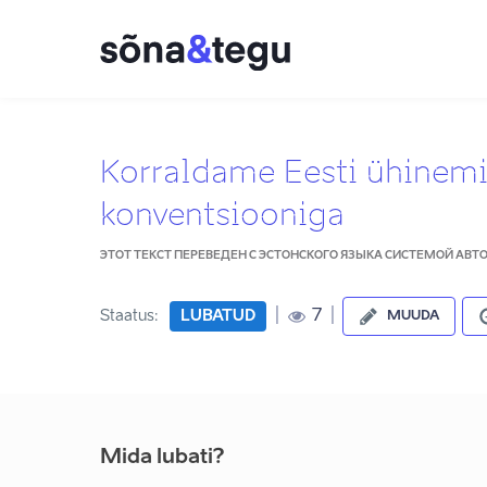
Korraldame Eesti ühinemis
konventsiooniga
ЭТОТ ТЕКСТ ПЕРЕВЕДЕН С ЭСТОНСКОГО ЯЗЫКА СИСТЕМОЙ АВ
|
|
7
Staatus:
LUBATUD
MUUDA
Mida lubati?