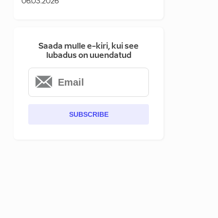
06.03.2026
Saada mulle e-kiri, kui see
lubadus on uuendatud
SUBSCRIBE