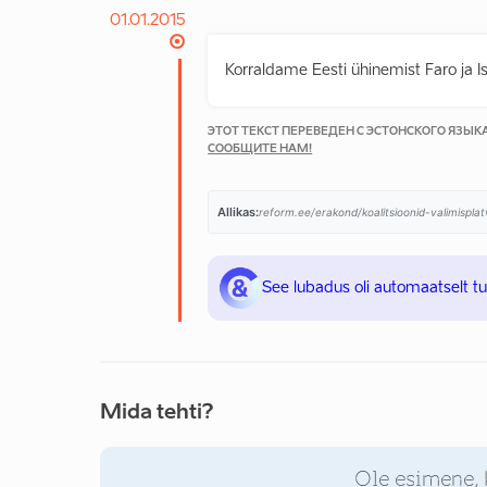
01.01.2015
Korraldame Eesti ühinemist Faro ja 
ЭТОТ ТЕКСТ ПЕРЕВЕДЕН С ЭСТОНСКОГО ЯЗЫ
СООБЩИТЕ НАМ!
Allikas:
reform.ee/erakond/koalitsioonid-valimispl
See lubadus oli automaatselt t
Mida tehti?
Ole esimene, 