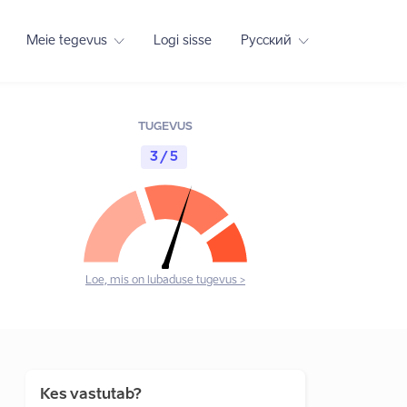
Meie tegevus
Logi sisse
Русский
TUGEVUS
3 / 5
Loe, mis on lubaduse tugevus >
Kes vastutab?