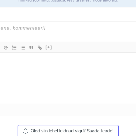
märkad sobimatut postitust, teavita sellest moderaatoreid.
[+]
Oled siin lehel leidnud vigu? Saada teade!