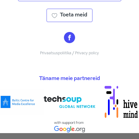
Toeta meid
Privaatsuspoliitika / Privacy policy
Täname meie partnereid