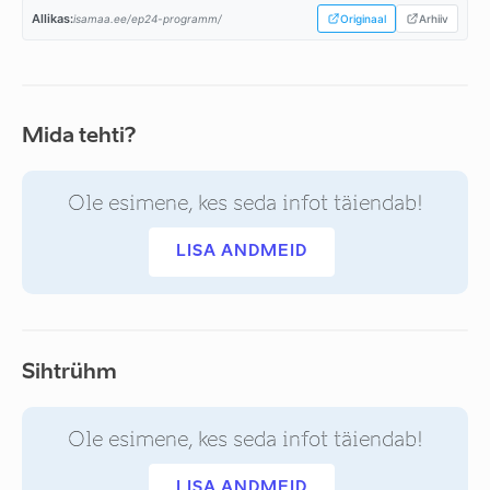
Allikas:
isamaa.ee/ep24-programm/
Originaal
Arhiiv
Mida tehti?
Ole esimene, kes seda infot täiendab!
LISA ANDMEID
Sihtrühm
Ole esimene, kes seda infot täiendab!
LISA ANDMEID