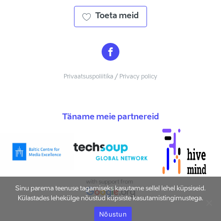
Toeta meid
Privaatsuspoliitika / Privacy policy
Täname meie partnereid
Sinu parema teenuse tagamiseks kasutame sellel lehel küpsiseid.
Külastades lehekülge nõustud küpsiste kasutamistingimustega.
Nõustun