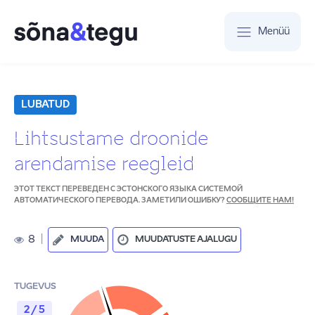
Menüü
LUBATUD
Lihtsustame droonide
arendamise reegleid
ЭТОТ ТЕКСТ ПЕРЕВЕДЕН С ЭСТОНСКОГО ЯЗЫКА СИСТЕМОЙ
АВТОМАТИЧЕСКОГО ПЕРЕВОДА. ЗАМЕТИЛИ ОШИБКУ?
СООБЩИТЕ НАМ!
8
|
MUUDA
MUUDATUSTE AJALUGU
TUGEVUS
2 / 5