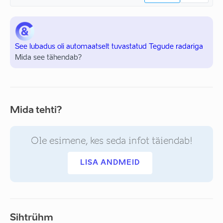
See lubadus oli automaatselt tuvastatud Tegude radariga
Mida see tähendab?
Mida tehti?
Ole esimene, kes seda infot täiendab!
LISA ANDMEID
Sihtrühm