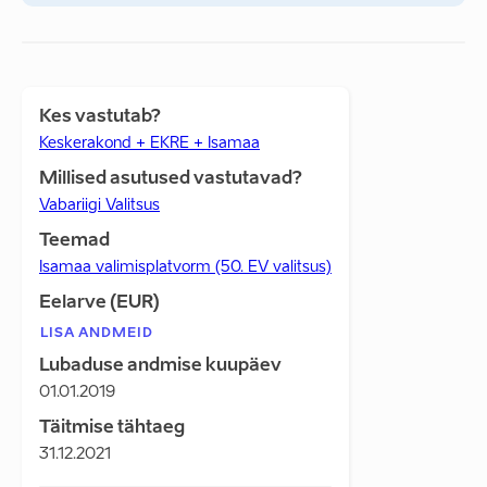
Kes vastutab?
Keskerakond + EKRE + Isamaa
Millised asutused vastutavad?
Vabariigi Valitsus
Teemad
Isamaa valimisplatvorm (50. EV valitsus)
Eelarve (EUR)
LISA ANDMEID
Lubaduse andmise kuupäev
01.01.2019
Täitmise tähtaeg
31.12.2021