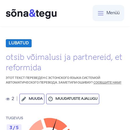
Menüü
LUBATUD
otsib võimalusi ja partnereid, et
reformida
ЭТОТ ТЕКСТ ПЕРЕВЕДЕН С ЭСТОНСКОГО ЯЗЫКА СИСТЕМОЙ
АВТОМАТИЧЕСКОГО ПЕРЕВОДА. ЗАМЕТИЛИ ОШИБКУ?
СООБЩИТЕ НАМ!
2
|
MUUDA
MUUDATUSTE AJALUGU
TUGEVUS
3 / 5