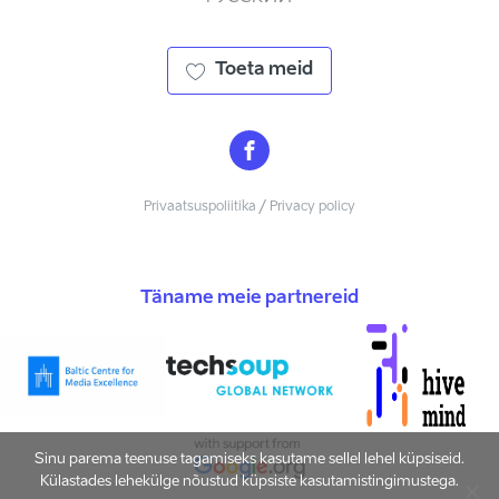
Toeta meid
Privaatsuspoliitika / Privacy policy
Täname meie partnereid
Sinu parema teenuse tagamiseks kasutame sellel lehel küpsiseid.
Külastades lehekülge nõustud küpsiste kasutamistingimustega.