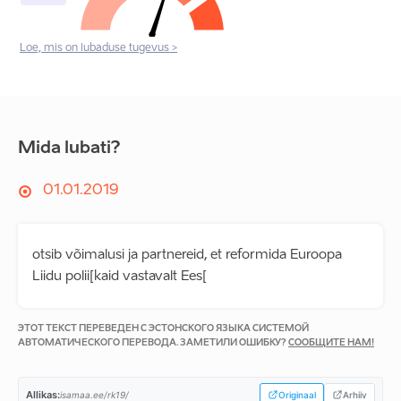
Loe, mis on lubaduse tugevus >
Mida lubati?
01.01.2019
otsib võimalusi ja partnereid, et reformida Euroopa
Liidu polii[kaid vastavalt Ees[
ЭТОТ ТЕКСТ ПЕРЕВЕДЕН С ЭСТОНСКОГО ЯЗЫКА СИСТЕМОЙ
АВТОМАТИЧЕСКОГО ПЕРЕВОДА. ЗАМЕТИЛИ ОШИБКУ?
СООБЩИТЕ НАМ!
Allikas:
isamaa.ee/rk19/
Originaal
Arhiiv