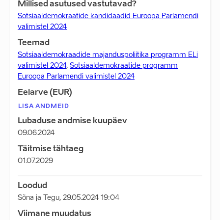
Millised asutused vastutavad?
Sotsiaaldemokraatide kandidaadid Euroopa Parlamendi
valimistel 2024
Teemad
Sotsiaaldemokraadide majanduspoliitika programm ELi
valimistel 2024
,
Sotsiaaldemokraatide programm
Euroopa Parlamendi valimistel 2024
Eelarve (EUR)
LISA ANDMEID
Lubaduse andmise kuupäev
09.06.2024
Täitmise tähtaeg
01.07.2029
Loodud
Sõna ja Tegu
,
29.05.2024 19:04
Viimane muudatus