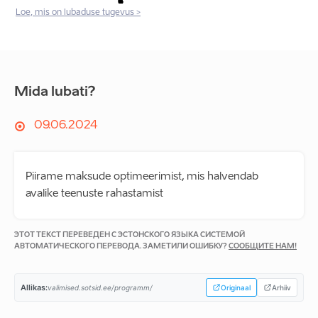
Loe, mis on lubaduse tugevus >
Mida lubati?
09.06.2024
Piirame maksude optimeerimist, mis halvendab
avalike teenuste rahastamist
ЭТОТ ТЕКСТ ПЕРЕВЕДЕН С ЭСТОНСКОГО ЯЗЫКА СИСТЕМОЙ
АВТОМАТИЧЕСКОГО ПЕРЕВОДА. ЗАМЕТИЛИ ОШИБКУ?
СООБЩИТЕ НАМ!
Allikas:
valimised.sotsid.ee/programm/
Originaal
Arhiiv