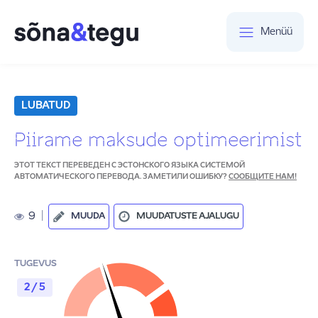
Menüü
LUBATUD
Piirame maksude optimeerimist
ЭТОТ ТЕКСТ ПЕРЕВЕДЕН С ЭСТОНСКОГО ЯЗЫКА СИСТЕМОЙ
АВТОМАТИЧЕСКОГО ПЕРЕВОДА. ЗАМЕТИЛИ ОШИБКУ?
СООБЩИТЕ НАМ!
9
|
MUUDA
MUUDATUSTE AJALUGU
TUGEVUS
2 / 5