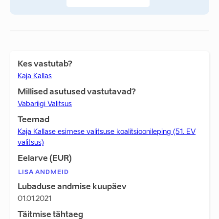
Kes vastutab?
Kaja Kallas
Millised asutused vastutavad?
Vabariigi Valitsus
Teemad
Kaja Kallase esimese valitsuse koalitsioonileping (51. EV
valitsus)
Eelarve (EUR)
LISA ANDMEID
Lubaduse andmise kuupäev
01.01.2021
Täitmise tähtaeg