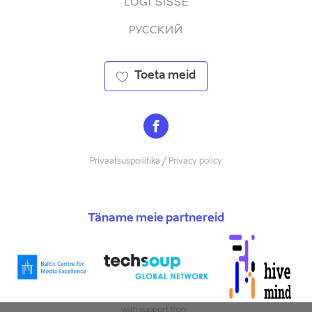
LOGI SISSE
РУССКИЙ
Toeta meid
Privaatsuspoliitika / Privacy policy
Täname meie partnereid