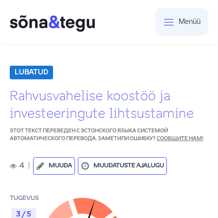
Menüü
LUBATUD
Rahvusvahelise koostöö ja
investeeringute lihtsustamine
ЭТОТ ТЕКСТ ПЕРЕВЕДЕН С ЭСТОНСКОГО ЯЗЫКА СИСТЕМОЙ
АВТОМАТИЧЕСКОГО ПЕРЕВОДА. ЗАМЕТИЛИ ОШИБКУ?
СООБЩИТЕ НАМ!
4
|
MUUDA
MUUDATUSTE AJALUGU
TUGEVUS
3 / 5