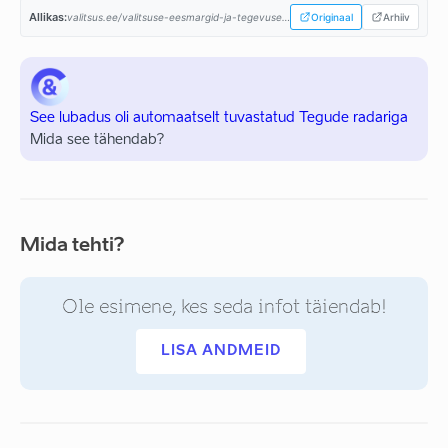
Allikas:
valitsus.ee/valitsuse-eesmargid-ja-tegevused/valitsemise-alused/koostooleping...
Originaal
Arhiiv
See lubadus oli automaatselt tuvastatud Tegude radariga
Mida see tähendab?
Mida tehti?
Ole esimene, kes seda infot täiendab!
LISA ANDMEID