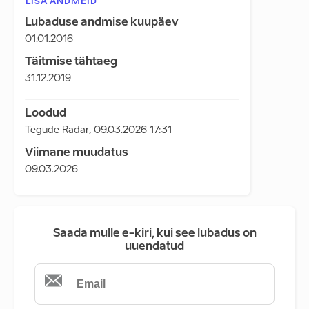
LISA ANDMEID
Lubaduse andmise kuupäev
01.01.2016
Täitmise tähtaeg
31.12.2019
Loodud
Tegude Radar
,
09.03.2026 17:31
Viimane muudatus
09.03.2026
Saada mulle e-kiri, kui see lubadus on
uuendatud