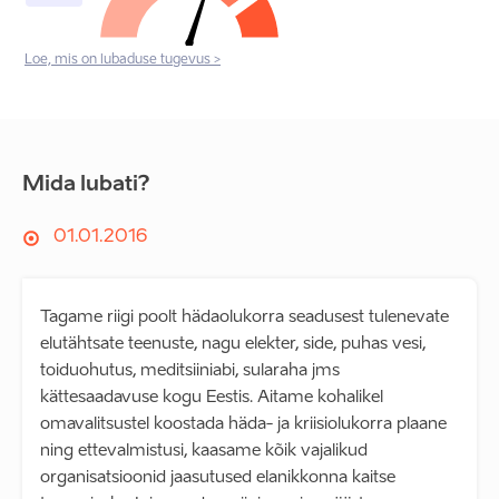
Loe, mis on lubaduse tugevus >
Mida lubati?
01.01.2016
Tagame riigi poolt hädaolukorra seadusest tulenevate
elutähtsate teenuste, nagu elekter, side, puhas vesi,
toiduohutus, meditsiiniabi, sularaha jms
kättesaadavuse kogu Eestis. Aitame kohalikel
omavalitsustel koostada häda- ja kriisiolukorra plaane
ning ettevalmistusi, kaasame kõik vajalikud
organisatsioonid jaasutused elanikkonna kaitse