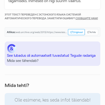
tagamiseks. Inimesed on riigi suurim väärtus.
ЭТОТ ТЕКСТ ПЕРЕВЕДЕН С ЭСТОНСКОГО ЯЗЫКА СИСТЕМОЙ
АВТОМАТИЧЕСКОГО ПЕРЕВОДА. ЗАМЕТИЛИ ОШИБКУ?
СООБЩИТЕ НАМ!
Allikas:
web.archive.org/web/2015/https://www.keskerakond.ee/...
Originaal
Arhiiv
See lubadus oli automaatselt tuvastatud Tegude radariga
Mida see tähendab?
Mida tehti?
Ole esimene, kes seda infot täiendab!