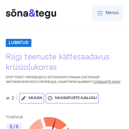
Menüü
LUBATUD
Riigi teenuste kättesaadavus
kriisiolukorras
ЭТОТ ТЕКСТ ПЕРЕВЕДЕН С ЭСТОНСКОГО ЯЗЫКА СИСТЕМОЙ
АВТОМАТИЧЕСКОГО ПЕРЕВОДА. ЗАМЕТИЛИ ОШИБКУ?
СООБЩИТЕ НАМ!
2
|
MUUDA
MUUDATUSTE AJALUGU
TUGEVUS
3 / 5