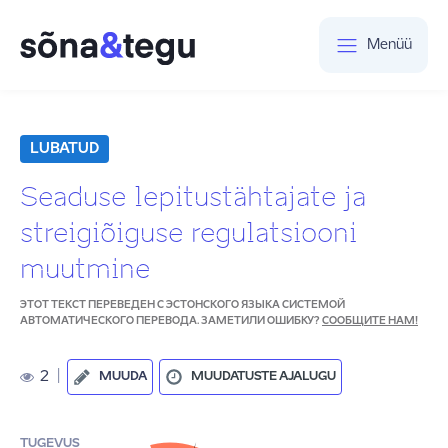
Menüü
LUBATUD
Seaduse lepitustähtajate ja
streigiõiguse regulatsiooni
muutmine
ЭТОТ ТЕКСТ ПЕРЕВЕДЕН С ЭСТОНСКОГО ЯЗЫКА СИСТЕМОЙ
АВТОМАТИЧЕСКОГО ПЕРЕВОДА. ЗАМЕТИЛИ ОШИБКУ?
СООБЩИТЕ НАМ!
2
|
MUUDA
MUUDATUSTE AJALUGU
TUGEVUS