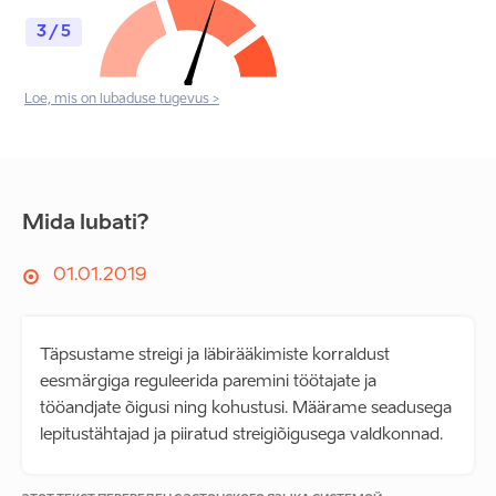
3 / 5
Loe, mis on lubaduse tugevus >
Mida lubati?
01.01.2019
Täpsustame streigi ja läbirääkimiste korraldust
eesmärgiga reguleerida paremini töötajate ja
tööandjate õigusi ning kohustusi. Määrame seadusega
lepitustähtajad ja piiratud streigiõigusega valdkonnad.