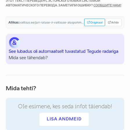
ЭТОТ ТЕКСТ ПЕРЕВЕДЕН С ЭСТОНСКОГО ЯЗЫКА СИСТЕМОЙ
АВТОМАТИЧЕСКОГО ПЕРЕВОДА. ЗАМЕТИЛИ ОШИБКУ?
СООБЩИТЕ НАМ!
Allikas:
valitsus.ee/juri-ratase-ii-valitsuse-aluspohimotted-aastaiks-2019-2023...
Originaal
Arhiiv
See lubadus oli automaatselt tuvastatud Tegude radariga
Mida see tähendab?
Mida tehti?
Ole esimene, kes seda infot täiendab!
LISA ANDMEID