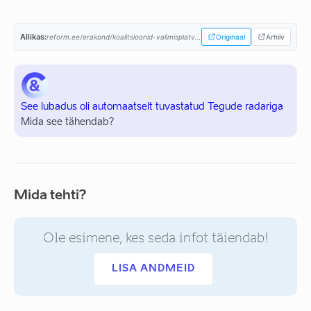
Allikas:
reform.ee/erakond/koalitsioonid-valimisplatvormid/valitsusprogramm-2015-2019/...
Originaal
Arhiiv
See lubadus oli automaatselt tuvastatud Tegude radariga
Mida see tähendab?
Mida tehti?
Ole esimene, kes seda infot täiendab!
LISA ANDMEID