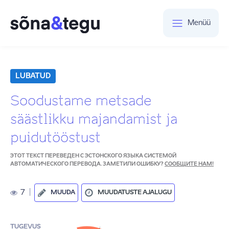
Menüü
LUBATUD
Soodustame metsade
säästlikku majandamist ja
puidutööstust
ЭТОТ ТЕКСТ ПЕРЕВЕДЕН С ЭСТОНСКОГО ЯЗЫКА СИСТЕМОЙ
АВТОМАТИЧЕСКОГО ПЕРЕВОДА. ЗАМЕТИЛИ ОШИБКУ?
СООБЩИТЕ НАМ!
7
|
MUUDA
MUUDATUSTE AJALUGU
TUGEVUS