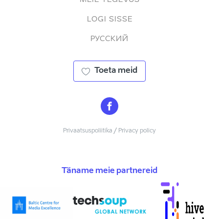
LOGI SISSE
РУССКИЙ
Toeta meid
Privaatsuspoliitika / Privacy policy
Täname meie partnereid