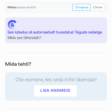
Allikas:
isamaa.ee/rk19/
Originaal
Arhiiv
See lubadus oli automaatselt tuvastatud Tegude radariga
Mida see tähendab?
Mida tehti?
Ole esimene, kes seda infot täiendab!
LISA ANDMEID