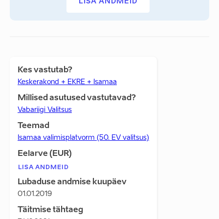
LISA ANDMEID
Kes vastutab?
Keskerakond + EKRE + Isamaa
Millised asutused vastutavad?
Vabariigi Valitsus
Teemad
Isamaa valimisplatvorm (50. EV valitsus)
Eelarve (EUR)
LISA ANDMEID
Lubaduse andmise kuupäev
01.01.2019
Täitmise tähtaeg