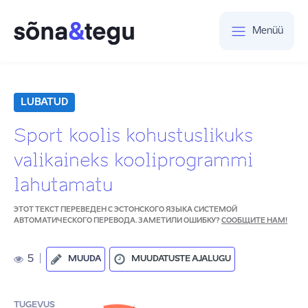
Menüü
LUBATUD
Sport koolis kohustuslikuks
valikaineks kooliprogrammi
lahutamatu
ЭТОТ ТЕКСТ ПЕРЕВЕДЕН С ЭСТОНСКОГО ЯЗЫКА СИСТЕМОЙ
АВТОМАТИЧЕСКОГО ПЕРЕВОДА. ЗАМЕТИЛИ ОШИБКУ?
СООБЩИТЕ НАМ!
5
|
MUUDA
MUUDATUSTE AJALUGU
TUGEVUS