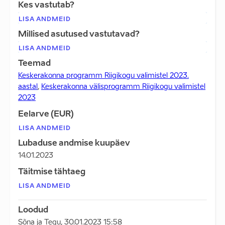
Kes vastutab?
LISA ANDMEID
Millised asutused vastutavad?
LISA ANDMEID
Teemad
Keskerakonna programm Riigikogu valimistel 2023.
aastal
,
Keskerakonna välisprogramm Riigikogu valimistel
2023
Eelarve (EUR)
LISA ANDMEID
Lubaduse andmise kuupäev
14.01.2023
Täitmise tähtaeg
LISA ANDMEID
Loodud
Sõna ja Tegu
,
30.01.2023 15:58