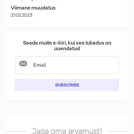
Viimane muudatus
21.02.2023
Saada mulle e-kiri, kui see lubadus on
uuendatud
SUBSCRIBE
Jaga oma arvamust!