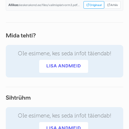
Allikas:
keskerakond.ee/files/valimisplatvorm3.pdf...
Originaal
Arhiiv
Mida tehti?
Ole esimene, kes seda infot täiendab!
LISA ANDMEID
Sihtrühm
Ole esimene, kes seda infot täiendab!
LISA ANDMEID