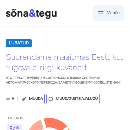
Menüü
LUBATUD
Suurendame maailmas Eesti kui
tugeva e-riigi kuvandit
ЭТОТ ТЕКСТ ПЕРЕВЕДЕН С ЭСТОНСКОГО ЯЗЫКА СИСТЕМОЙ
АВТОМАТИЧЕСКОГО ПЕРЕВОДА. ЗАМЕТИЛИ ОШИБКУ?
СООБЩИТЕ НАМ!
8
|
MUUDA
MUUDATUSTE AJALUGU
TUGEVUS
0 / 5