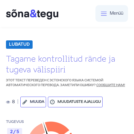
Menüü
LUBATUD
Tagame kontrollitud rände ja
tugeva välispiiri
ЭТОТ ТЕКСТ ПЕРЕВЕДЕН С ЭСТОНСКОГО ЯЗЫКА СИСТЕМОЙ
АВТОМАТИЧЕСКОГО ПЕРЕВОДА. ЗАМЕТИЛИ ОШИБКУ?
СООБЩИТЕ НАМ!
8
|
MUUDA
MUUDATUSTE AJALUGU
TUGEVUS
2 / 5