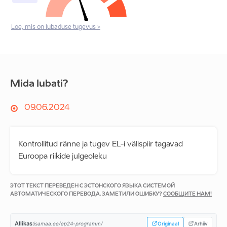
Loe, mis on lubaduse tugevus >
Mida lubati?
09.06.2024
Kontrollitud ränne ja tugev EL-i välispiir tagavad
Euroopa riikide julgeoleku
ЭТОТ ТЕКСТ ПЕРЕВЕДЕН С ЭСТОНСКОГО ЯЗЫКА СИСТЕМОЙ
АВТОМАТИЧЕСКОГО ПЕРЕВОДА. ЗАМЕТИЛИ ОШИБКУ?
СООБЩИТЕ НАМ!
Allikas:
isamaa.ee/ep24-programm/
Originaal
Arhiiv