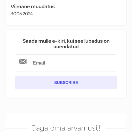
Viimane muudatus
30.05.2024
Saada mulle e-kiri, kui see lubadus on
uuendatud
SUBSCRIBE
Jaga oma arvamust!