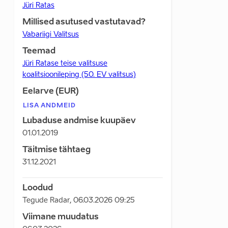
Jüri Ratas
Millised asutused vastutavad?
Vabariigi Valitsus
Teemad
Jüri Ratase teise valitsuse
koalitsioonileping (50. EV valitsus)
Eelarve (EUR)
LISA ANDMEID
Lubaduse andmise kuupäev
01.01.2019
Täitmise tähtaeg
31.12.2021
Loodud
Tegude Radar
,
06.03.2026 09:25
Viimane muudatus