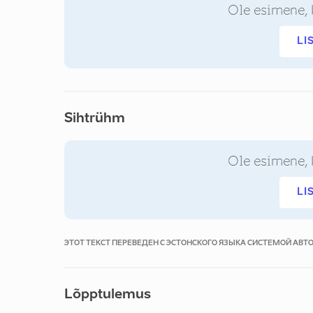
Ole esimene, 
LI
Sihtrühm
Ole esimene, 
LI
ЭТОТ ТЕКСТ ПЕРЕВЕДЕН С ЭСТОНСКОГО ЯЗЫКА СИСТЕМОЙ АВ
Lõpptulemus