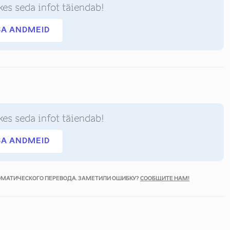
kes seda infot täiendab!
SA ANDMEID
kes seda infot täiendab!
SA ANDMEID
ТОМАТИЧЕСКОГО ПЕРЕВОДА. ЗАМЕТИЛИ ОШИБКУ?
СООБЩИТЕ НАМ!