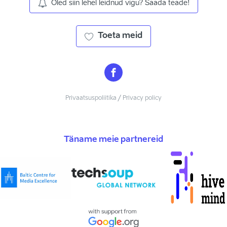
Oled siin lehel leidnud vigu? Saada teade!
Toeta meid
Privaatsuspoliitika / Privacy policy
Täname meie partnereid