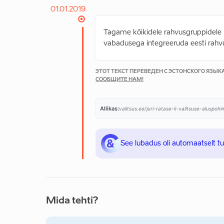
01.01.2019
Tagame kõikidele rahvusgruppidele 
vabadusega integreeruda eesti rahvu
ЭТОТ ТЕКСТ ПЕРЕВЕДЕН С ЭСТОНСКОГО ЯЗЫ
СООБЩИТЕ НАМ!
Allikas:
valitsus.ee/juri-ratase-ii-valitsuse-aluspo
See lubadus oli automaatselt t
Mida tehti?