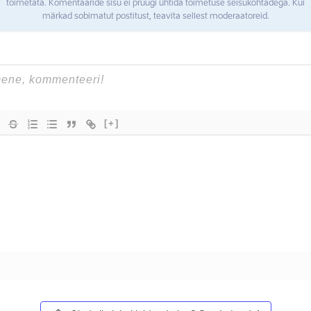
toimetata. Komentaaride sisu ei pruugi ühtida toimetuse seisukohtadega. Kui
märkad sobimatut postitust, teavita sellest moderaatoreid.
[+]