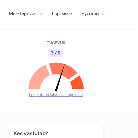
Meie tegevus
Logi sisse
Русский
TUGEVUS
3 / 5
Loe, mis on lubaduse tugevus >
Kes vastutab?