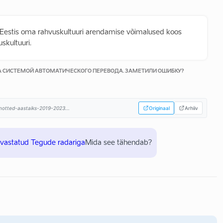
Eestis oma rahvuskultuuri arendamise võimalused koos
skultuuri.
КА СИСТЕМОЙ АВТОМАТИЧЕСКОГО ПЕРЕВОДА. ЗАМЕТИЛИ ОШИБКУ?
himotted-aastaiks-2019-2023...
Originaal
Arhiiv
uvastatud Tegude radariga
Mida see tähendab?