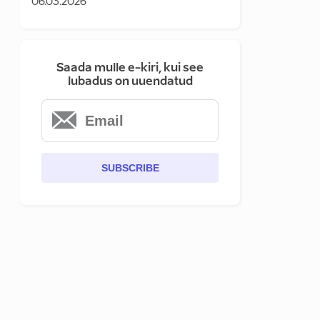
06.03.2026
Saada mulle e-kiri, kui see
lubadus on uuendatud
SUBSCRIBE