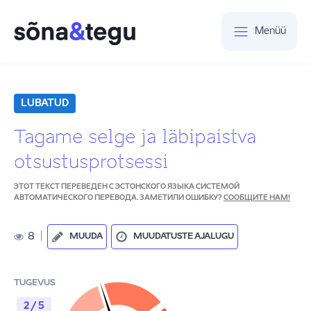
Menüü
LUBATUD
Tagame selge ja läbipaistva
otsustusprotsessi
ЭТОТ ТЕКСТ ПЕРЕВЕДЕН С ЭСТОНСКОГО ЯЗЫКА СИСТЕМОЙ
АВТОМАТИЧЕСКОГО ПЕРЕВОДА. ЗАМЕТИЛИ ОШИБКУ?
СООБЩИТЕ НАМ!
8
|
MUUDA
MUUDATUSTE AJALUGU
TUGEVUS
2 / 5