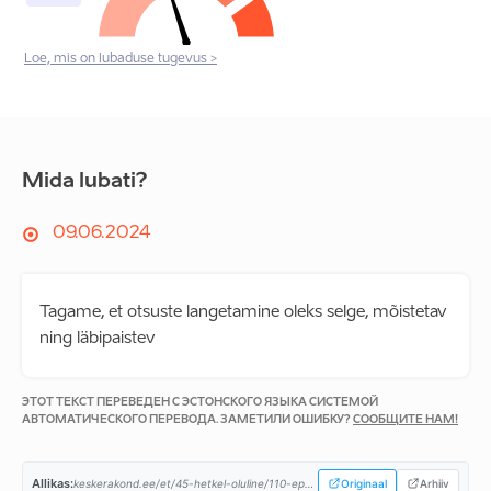
Loe, mis on lubaduse tugevus >
Mida lubati?
09.06.2024
Tagame, et otsuste langetamine oleks selge, mõistetav
ning läbipaistev
ЭТОТ ТЕКСТ ПЕРЕВЕДЕН С ЭСТОНСКОГО ЯЗЫКА СИСТЕМОЙ
АВТОМАТИЧЕСКОГО ПЕРЕВОДА. ЗАМЕТИЛИ ОШИБКУ?
СООБЩИТЕ НАМ!
Allikas:
keskerakond.ee/et/45-hetkel-oluline/110-ep2024.html...
Originaal
Arhiiv