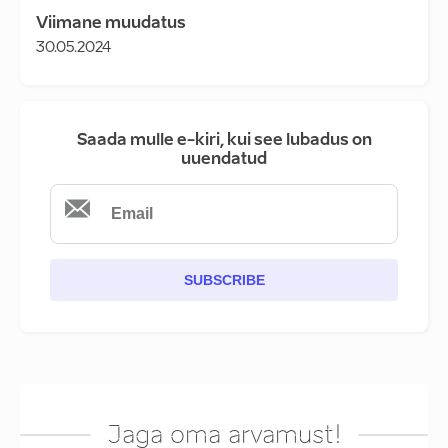
Viimane muudatus
30.05.2024
Saada mulle e-kiri, kui see lubadus on
uuendatud
SUBSCRIBE
Jaga oma arvamust!