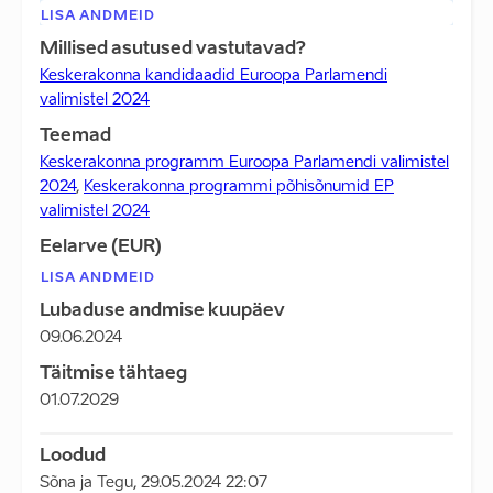
LISA ANDMEID
Millised asutused vastutavad?
Keskerakonna kandidaadid Euroopa Parlamendi
valimistel 2024
Teemad
Keskerakonna programm Euroopa Parlamendi valimistel
2024
,
Keskerakonna programmi põhisõnumid EP
valimistel 2024
Eelarve (EUR)
LISA ANDMEID
Lubaduse andmise kuupäev
09.06.2024
Täitmise tähtaeg
01.07.2029
Loodud
Sõna ja Tegu
,
29.05.2024 22:07