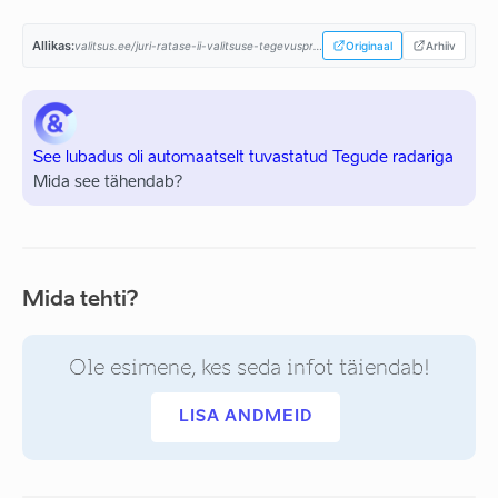
Allikas:
valitsus.ee/juri-ratase-ii-valitsuse-tegevusprogramm...
Originaal
Arhiiv
See lubadus oli automaatselt tuvastatud Tegude radariga
Mida see tähendab?
Mida tehti?
Ole esimene, kes seda infot täiendab!
LISA ANDMEID