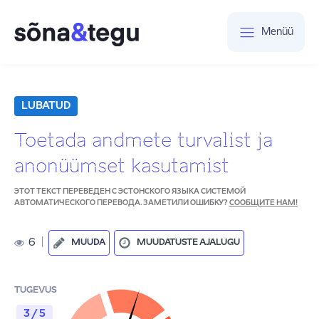
Menüü
LUBATUD
Toetada andmete turvalist ja
anonüümset kasutamist
ЭТОТ ТЕКСТ ПЕРЕВЕДЕН С ЭСТОНСКОГО ЯЗЫКА СИСТЕМОЙ
АВТОМАТИЧЕСКОГО ПЕРЕВОДА. ЗАМЕТИЛИ ОШИБКУ?
СООБЩИТЕ НАМ!
6
|
MUUDA
MUUDATUSTE AJALUGU
TUGEVUS
3 / 5