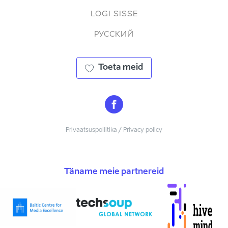
LOGI SISSE
РУССКИЙ
Toeta meid
Privaatsuspoliitika / Privacy policy
Täname meie partnereid