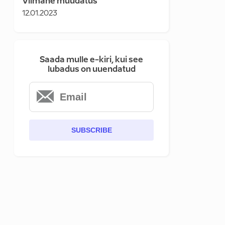
Viimane muudatus
12.01.2023
Saada mulle e-kiri, kui see
lubadus on uuendatud
SUBSCRIBE