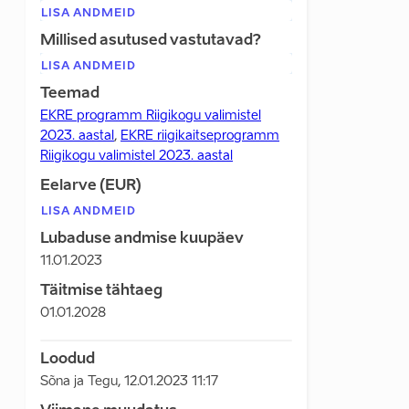
LISA ANDMEID
Millised asutused vastutavad?
LISA ANDMEID
Teemad
EKRE programm Riigikogu valimistel
2023. aastal
,
EKRE riigikaitseprogramm
Riigikogu valimistel 2023. aastal
Eelarve (EUR)
LISA ANDMEID
Lubaduse andmise kuupäev
11.01.2023
Täitmise tähtaeg
01.01.2028
Loodud
Sõna ja Tegu
,
12.01.2023 11:17