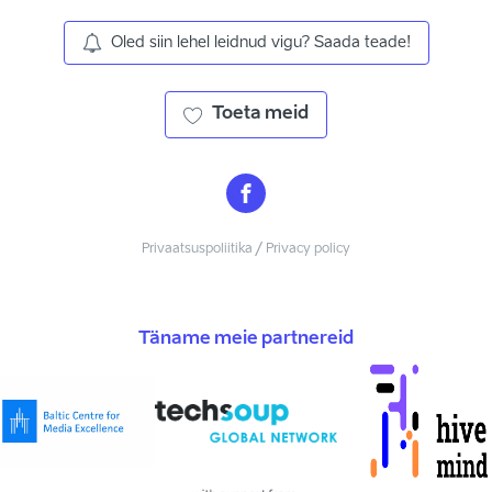
Oled siin lehel leidnud vigu? Saada teade!
Toeta meid
Privaatsuspoliitika / Privacy policy
Täname meie partnereid