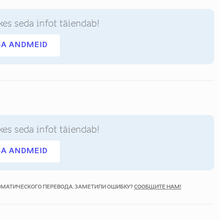
kes seda infot täiendab!
SA ANDMEID
kes seda infot täiendab!
SA ANDMEID
ТОМАТИЧЕСКОГО ПЕРЕВОДА. ЗАМЕТИЛИ ОШИБКУ?
СООБЩИТЕ НАМ!