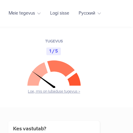
Meie tegevus
Logi sisse
Русский
TUGEVUS
1 / 5
Loe, mis on lubaduse tugevus >
Kes vastutab?