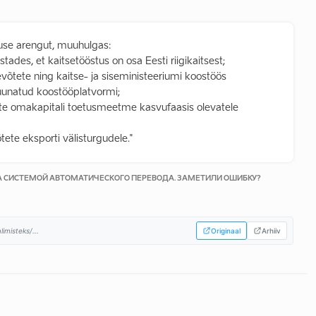
use arengut, muuhulgas:
tades, et kaitsetööstus on osa Eesti riigikaitsest;
evõtete ning kaitse- ja siseministeeriumi koostöös
uunatud koostööplatvormi;
ete omakapitali toetusmeetme kasvufaasis olevatele
ete eksporti välisturgudele."
КА СИСТЕМОЙ АВТОМАТИЧЕСКОГО ПЕРЕВОДА. ЗАМЕТИЛИ ОШИБКУ?
imisteks/...
Originaal
Arhiiv