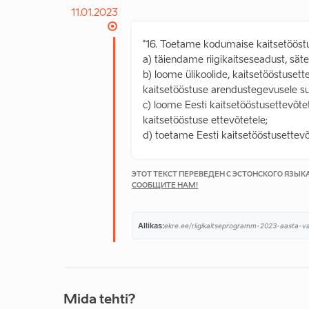
11.01.2023
"16. Toetame kodumaise kaitsetööst
a) täiendame riigikaitseseadust, sätes
b) loome ülikoolide, kaitsetööstusett
kaitsetööstuse arendustegevusele s
c) loome Eesti kaitsetööstusettevõt
kaitsetööstuse ettevõtetele;
d) toetame Eesti kaitsetööstusettevõt
ЭТОТ ТЕКСТ ПЕРЕВЕДЕН С ЭСТОНСКОГО ЯЗЫ
СООБЩИТЕ НАМ!
Allikas:
ekre.ee/riigikaitseprogramm-2023-aasta-val
Mida tehti?