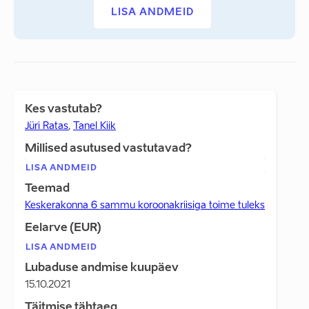
LISA ANDMEID
Kes vastutab?
Jüri Ratas
,
Tanel Kiik
Millised asutused vastutavad?
LISA ANDMEID
Teemad
Keskerakonna 6 sammu koroonakriisiga toime tuleks
Eelarve (EUR)
LISA ANDMEID
Lubaduse andmise kuupäev
15.10.2021
Täitmise tähtaeg