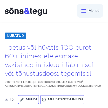
Menüü
LUBATUD
Toetus või hüvitis 100 eurot
60+ inimestele esmase
vaktsineerimiskuuri läbimisel
või tõhustusdoosi tegemisel
ЭТОТ ТЕКСТ ПЕРЕВЕДЕН С ЭСТОНСКОГО ЯЗЫКА СИСТЕМОЙ
АВТОМАТИЧЕСКОГО ПЕРЕВОДА. ЗАМЕТИЛИ ОШИБКУ?
СООБЩИТЕ НАМ!
13
|
MUUDA
MUUDATUSTE AJALUGU