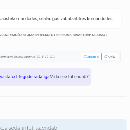
ästekomandodes, sealhulgas vabatahtlikes komandodes.
КА СИСТЕМОЙ АВТОМАТИЧЕСКОГО ПЕРЕВОДА. ЗАМЕТИЛИ ОШИБКУ?
atvormid/valitsusprogramm-2015-2019/...
Originaal
Arhiiv
uvastatud Tegude radariga
Mida see tähendab?
kes seda infot täiendab!