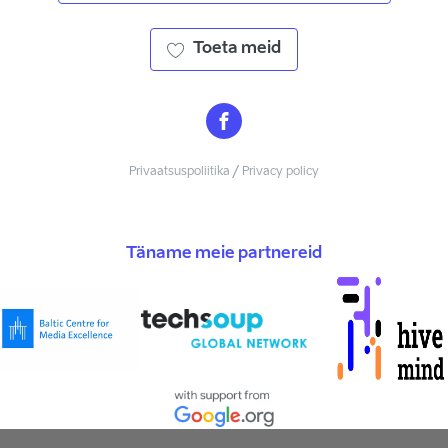
Toeta meid
Privaatsuspoliitika / Privacy policy
Täname meie partnereid