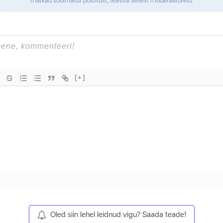
märkad sobimatut postitust, teavita sellest moderaatoreid.
[+]
Oled siin lehel leidnud vigu? Saada teade!