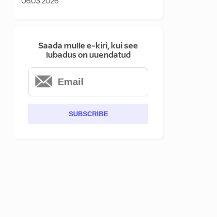
06.03.2026
Saada mulle e-kiri, kui see
lubadus on uuendatud
SUBSCRIBE