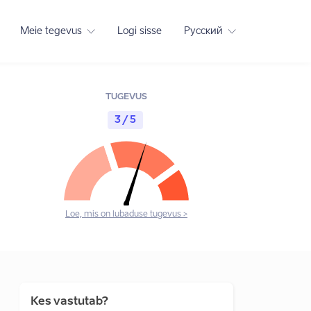
Meie tegevus
Logi sisse
Русский
TUGEVUS
3 / 5
Loe, mis on lubaduse tugevus >
Kes vastutab?