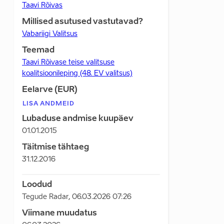
Taavi Rõivas
Millised asutused vastutavad?
Vabariigi Valitsus
Teemad
Taavi Rõivase teise valitsuse
koalitsioonileping (48. EV valitsus)
Eelarve (EUR)
LISA ANDMEID
Lubaduse andmise kuupäev
01.01.2015
Täitmise tähtaeg
31.12.2016
Loodud
Tegude Radar
,
06.03.2026 07:26
Viimane muudatus