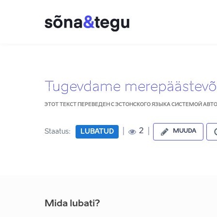
Tugevdame merepäästevõ
ЭТОТ ТЕКСТ ПЕРЕВЕДЕН С ЭСТОНСКОГО ЯЗЫКА СИСТЕМОЙ АВ
|
|
2
Staatus:
LUBATUD
MUUDA
Mida lubati?