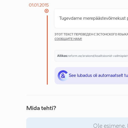
01.01.2015
Tugevdame merepäästevõimekust pä
ЭТОТ ТЕКСТ ПЕРЕВЕДЕН С ЭСТОНСКОГО ЯЗЫ
СООБЩИТЕ НАМ!
Allikas:
reform.ee/erakond/koalitsioonid-valimispl
See lubadus oli automaatselt t
Mida tehti?
Ole esimene, 