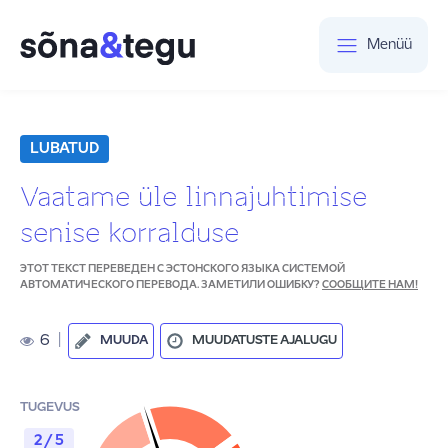
Menüü
LUBATUD
Vaatame üle linnajuhtimise
senise korralduse
ЭТОТ ТЕКСТ ПЕРЕВЕДЕН С ЭСТОНСКОГО ЯЗЫКА СИСТЕМОЙ
АВТОМАТИЧЕСКОГО ПЕРЕВОДА. ЗАМЕТИЛИ ОШИБКУ?
СООБЩИТЕ НАМ!
6
|
MUUDA
MUUDATUSTE AJALUGU
TUGEVUS
2 / 5