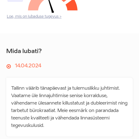
Loe, mis on lubaduse tugevus >
Mida lubati?
14.04.2024
Tallinn väärib tänapäevast ja tulemuslikku juhtimist.
Vaatame üle linnajuhtimise senise korralduse,
vähendame ülesannete killustatust ja dubleerimist ning
tarbetut bürokraatiat. Meie eesmärk on parandada
teenuste kvaliteeti ja vähendada linnasüsteemi
tegevuskulusid.