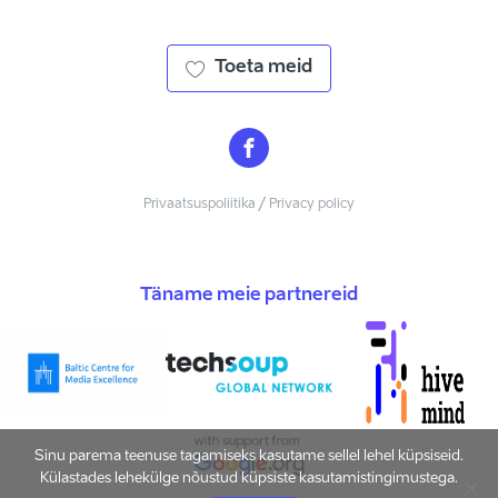
Toeta meid
Privaatsuspoliitika / Privacy policy
Täname meie partnereid
Sinu parema teenuse tagamiseks kasutame sellel lehel küpsiseid.
Külastades lehekülge nõustud küpsiste kasutamistingimustega.