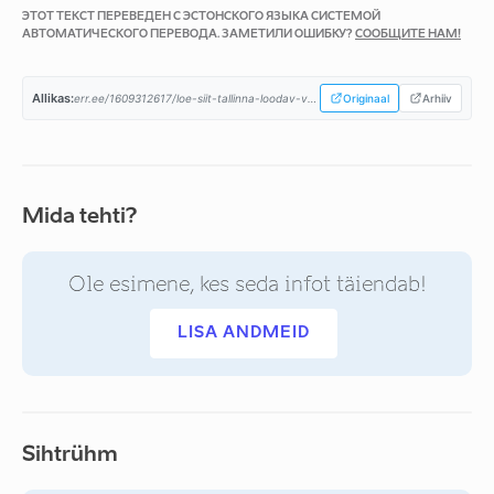
ЭТОТ ТЕКСТ ПЕРЕВЕДЕН С ЭСТОНСКОГО ЯЗЫКА СИСТЕМОЙ
АВТОМАТИЧЕСКОГО ПЕРЕВОДА. ЗАМЕТИЛИ ОШИБКУ?
СООБЩИТЕ НАМ!
Allikas:
err.ee/1609312617/loe-siit-tallinna-loodav-voimuliit-avalikustas-koalitsioonileppe...
Originaal
Arhiiv
Mida tehti?
Ole esimene, kes seda infot täiendab!
LISA ANDMEID
Sihtrühm