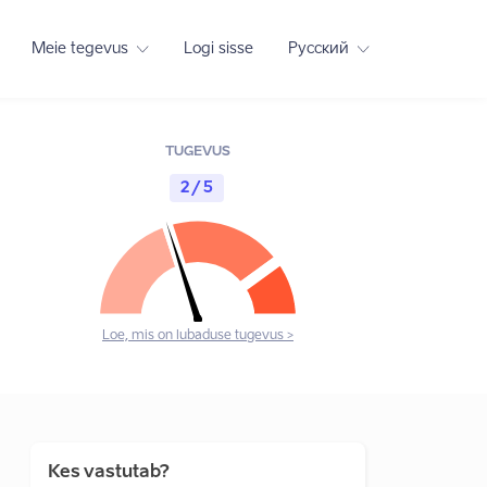
Meie tegevus
Logi sisse
Русский
TUGEVUS
2 / 5
Loe, mis on lubaduse tugevus >
Kes vastutab?