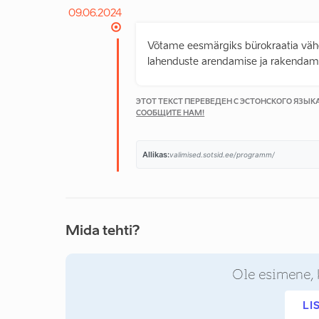
09.06.2024
Võtame eesmärgiks bürokraatia vähen
lahenduste arendamise ja rakendam
ЭТОТ ТЕКСТ ПЕРЕВЕДЕН С ЭСТОНСКОГО ЯЗЫ
СООБЩИТЕ НАМ!
Allikas:
valimised.sotsid.ee/programm/
Mida tehti?
Ole esimene, 
LI