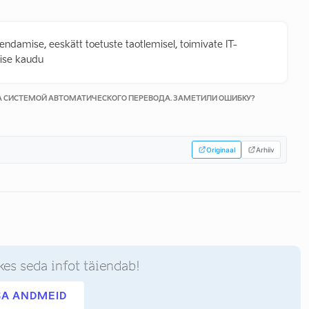
damise, eeskätt toetuste taotlemisel, toimivate IT-
ise kaudu
КА СИСТЕМОЙ АВТОМАТИЧЕСКОГО ПЕРЕВОДА. ЗАМЕТИЛИ ОШИБКУ?
Originaal
Arhiiv
kes seda infot täiendab!
SA ANDMEID