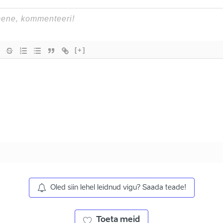
[+]
Oled siin lehel leidnud vigu? Saada teade!
Toeta meid