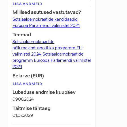
LISA ANDMEID
Millised asutused vastutavad?
Sotsiaaldemokraatide kandidaadid
Euroopa Parlamendi valimistel 2024
Teemad
Sotsiaaldemokraadide
põllumajanduspoliitika programm ELi
valimistel 2024
,
Sotsiaaldemokraatide
programm Euroopa Parlamendi valimistel
2024
Eelarve (EUR)
LISA ANDMEID
Lubaduse andmise kuupäev
09.06.2024
Täitmise tähtaeg
01.07.2029