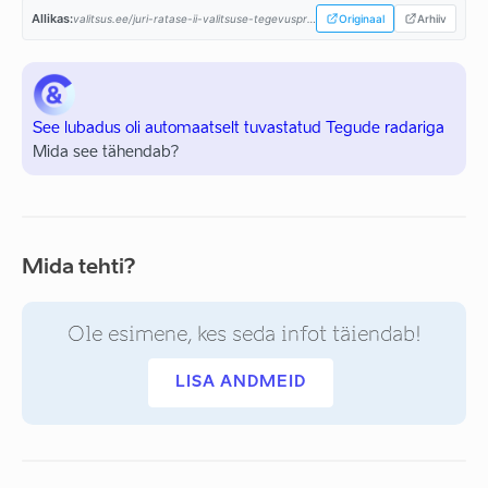
Allikas:
valitsus.ee/juri-ratase-ii-valitsuse-tegevusprogramm...
Originaal
Arhiiv
See lubadus oli automaatselt tuvastatud Tegude radariga
Mida see tähendab?
Mida tehti?
Ole esimene, kes seda infot täiendab!
LISA ANDMEID