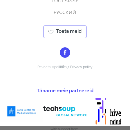
LOGI SISSE
РУССКИЙ
Toeta meid
Privaatsuspoliitika / Privacy policy
Täname meie partnereid