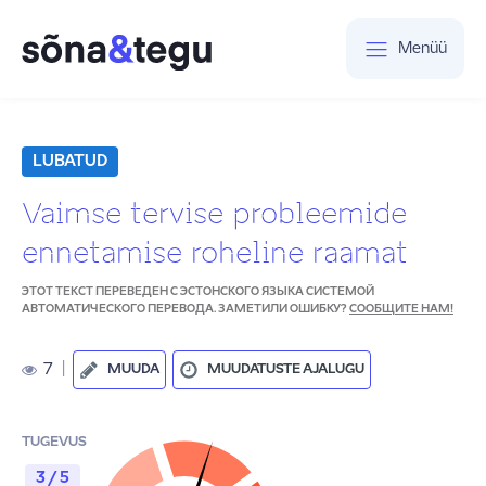
Menüü
LUBATUD
Vaimse tervise probleemide
ennetamise roheline raamat
ЭТОТ ТЕКСТ ПЕРЕВЕДЕН С ЭСТОНСКОГО ЯЗЫКА СИСТЕМОЙ
АВТОМАТИЧЕСКОГО ПЕРЕВОДА. ЗАМЕТИЛИ ОШИБКУ?
СООБЩИТЕ НАМ!
7
|
MUUDA
MUUDATUSTE AJALUGU
TUGEVUS
3 / 5