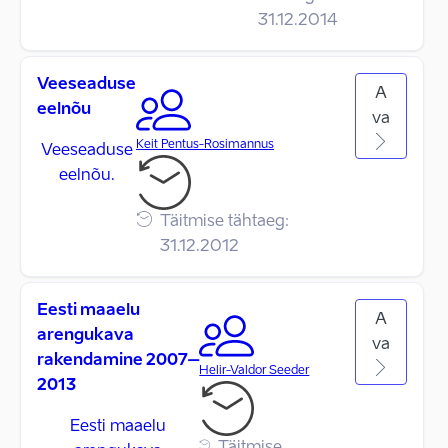
31.12.2014
Veeseaduse
A
eelnõu
va
Keit Pentus-Rosimannus
Veeseaduse
eelnõu.
Täitmise tähtaeg:
31.12.2012
Eesti maaelu
A
arengukava
va
rakendamine 2007–
Helir-Valdor Seeder
2013
Eesti maaelu