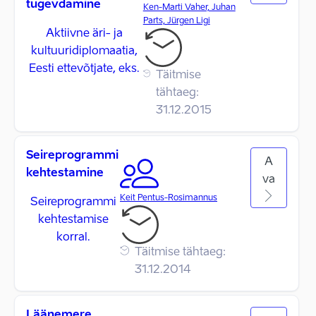
tugevdamine
Ken-Marti Vaher, Juhan
Parts, Jürgen Ligi
Aktiivne äri- ja
kultuuridiplomaatia,
Eesti ettevõtjate, eks.
Täitmise
tähtaeg:
31.12.2015
Seireprogrammi
A
kehtestamine
va
Keit Pentus-Rosimannus
Seireprogrammi
kehtestamise
korral.
Täitmise tähtaeg:
31.12.2014
Läänemere