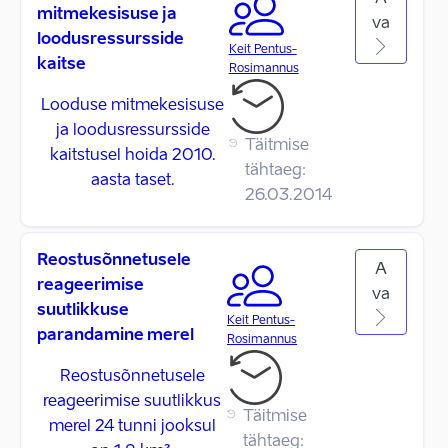
mitmekesisuse ja
va
loodusressursside
Keit Pentus-
kaitse
Rosimannus
Looduse mitmekesisuse
ja loodusressursside
Täitmise
kaitstusel hoida 2010.
tähtaeg:
aasta taset.
26.03.2014
Reostusõnnetusele
A
reageerimise
va
suutlikkuse
Keit Pentus-
parandamine merel
Rosimannus
Reostusõnnetusele
reageerimise suutlikkus
Täitmise
merel 24 tunni jooksul
tähtaeg: