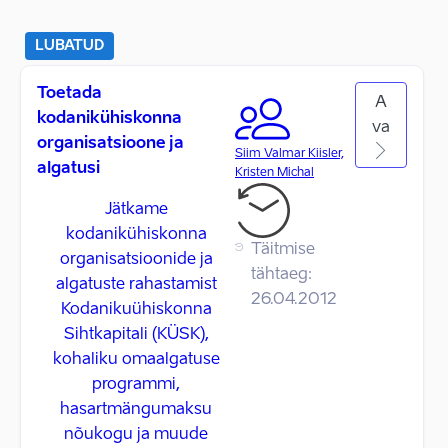
LUBATUD
Toetada
A
kodanikühiskonna
va
organisatsioone ja
Siim Valmar Kiisler,
algatusi
Kristen Michal
Jätkame
kodanikühiskonna
Täitmise
organisatsioonide ja
tähtaeg:
algatuste rahastamist
26.04.2012
Kodanikuühiskonna
Sihtkapitali (KÜSK),
kohaliku omaalgatuse
programmi,
hasartmängumaksu
nõukogu ja muude