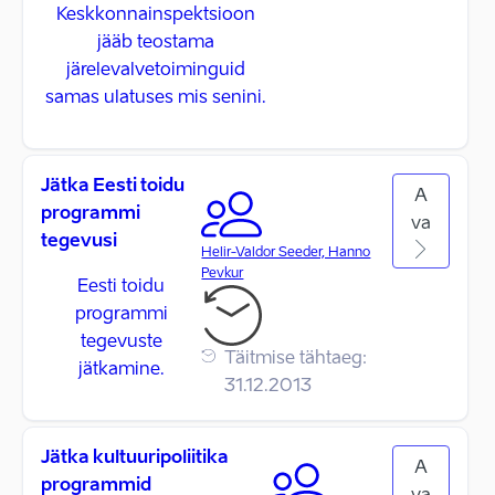
Keskkonnainspektsioon
jääb teostama
järelevalvetoiminguid
samas ulatuses mis senini.
Jätka Eesti toidu
A
programmi
va
tegevusi
Helir-Valdor Seeder, Hanno
Pevkur
Eesti toidu
programmi
tegevuste
Täitmise tähtaeg:
jätkamine.
31.12.2013
Jätka kultuuripoliitika
A
programmid