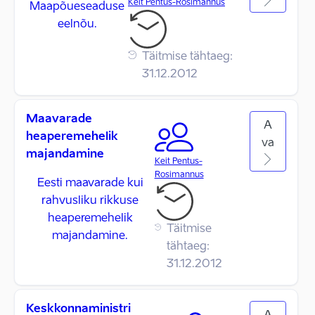
Keit Pentus-Rosimannus
Maapõueseaduse
eelnõu.
Täitmise tähtaeg:
31.12.2012
Maavarade
A
heaperemehelik
va
majandamine
Keit Pentus-
Rosimannus
Eesti maavarade kui
rahvusliku rikkuse
heaperemehelik
Täitmise
majandamine.
tähtaeg:
31.12.2012
Keskkonnaministri