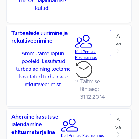
metsa majandamise
kulud.
Turbaalade uurimine ja
A
rekultiveerimine
va
Keit Pentus-
Ammutame lõpuni
Rosimannus
pooleldi kasutatud
turbaalad ning toetame
kasutatud turbaalade
Täitmise
rekultiveerimist.
tähtaeg:
31.12.2014
Aheraine kasutuse
A
laiendamine
va
ehitusmaterjalina
Keit Pentus-Rosimannus