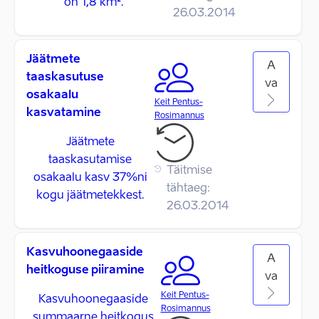
on 1,8 km².
26.03.2014
Jäätmete
A
taaskasutuse
va
osakaalu
Keit Pentus-
kasvatamine
Rosimannus
Jäätmete
taaskasutamise
Täitmise
osakaalu kasv 37%ni
tähtaeg:
kogu jäätmetekkest.
26.03.2014
Kasvuhoonegaaside
A
heitkoguse piiramine
va
Keit Pentus-
Kasvuhoonegaaside
Rosimannus
summaarne heitkogus