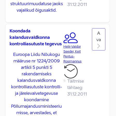
struktuurimuudatuse jaoks
31.12.2011
vajalikud õigusaktid.
Koondada
A
kalandusvaldkonna
va
kontrolliasutuste tegevus
Helir-Valdor
Seeder, Keit
Euroopa Liidu Nõukogu
Pentus-
määruse nr 1224/2009
Rosimannus
artikli 5 punkti 5
rakendamiseks
kalandusvaldkonna
Täitmise
kontrolliasutuste kontrolli-
tähtaeg:
ja järelevalvetegevuse
31.12.2011
koondamine
Põllumajandusministeeriu
misse, arvestades, et