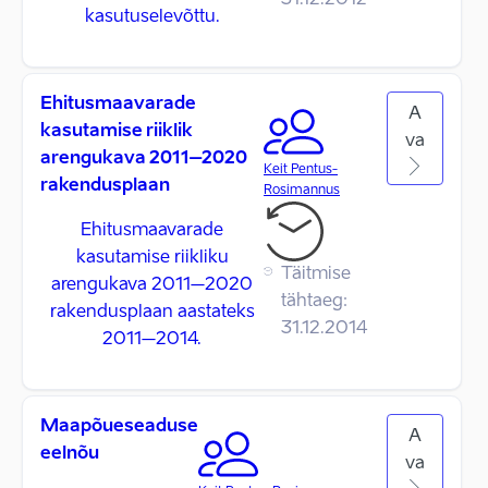
31.12.2012
kasutuselevõttu.
Ehitusmaavarade
A
kasutamise riiklik
va
arengukava 2011–2020
Keit Pentus-
rakendusplaan
Rosimannus
Ehitusmaavarade
kasutamise riikliku
Täitmise
arengukava 2011–2020
tähtaeg:
rakendusplaan aastateks
31.12.2014
2011–2014.
Maapõueseaduse
A
eelnõu
va