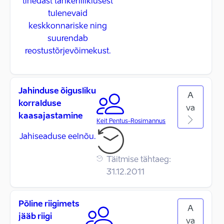
tihedast tankeriliiklusest
tulenevaid
keskkonnariske ning
suurendab
reostustõrjevõimekust.
Jahinduse õigusliku
A
korralduse
va
kaasajastamine
Keit Pentus-Rosimannus
Jahiseaduse eelnõu.
Täitmise tähtaeg:
31.12.2011
Põline riigimets
A
jääb riigi
va