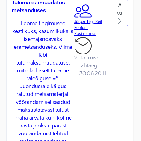
Tulumaksumuudatus
A
metsanduses
va
Jürgen Ligi, Keit
Loome tingimused
Pentus-
kestlikuks, kasumlikuks ja
Rosimannus
isemajandavaks
erametsanduseks. Viime
läbi
Täitmise
tulumaksumuudatuse,
tähtaeg:
mille kohaselt lubame
30.06.2011
raieõiguse või
uuendusraie käigus
raiutud metsamaterjali
võõrandamisel saadud
maksustatavast tulust
maha arvata kuni kolme
aasta jooksul pärast
võõrandamist tehtud