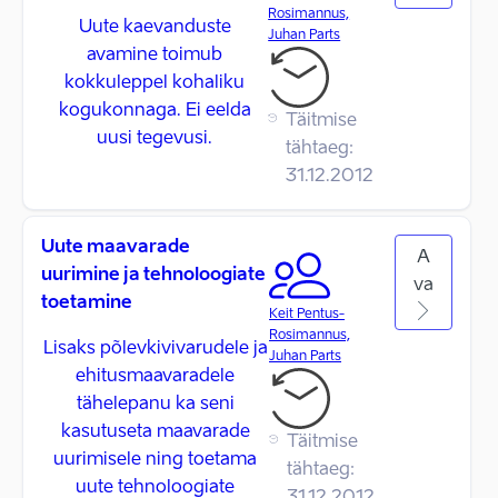
Rosimannus,
Uute kaevanduste
Juhan Parts
avamine toimub
kokkuleppel kohaliku
kogukonnaga. Ei eelda
Täitmise
uusi tegevusi.
tähtaeg:
31.12.2012
Uute maavarade
A
uurimine ja tehnoloogiate
va
toetamine
Keit Pentus-
Rosimannus,
Lisaks põlevkivivarudele ja
Juhan Parts
ehitusmaavaradele
tähelepanu ka seni
kasutuseta maavarade
Täitmise
uurimisele ning toetama
tähtaeg:
uute tehnoloogiate