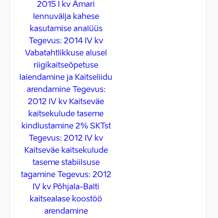
2015 I kv Ämari
lennuvälja kahese
kasutamise analüüs
Tegevus: 2014 IV kv
Vabatahtlikkuse alusel
riigikaitseõpetuse
laiendamine ja Kaitseliidu
arendamine Tegevus:
2012 IV kv Kaitseväe
kaitsekulude taseme
kindlustamine 2% SKTst
Tegevus: 2012 IV kv
Kaitseväe kaitsekulude
taseme stabiilsuse
tagamine Tegevus: 2012
IV kv Põhjala-Balti
kaitsealase koostöö
arendamine