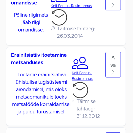
omandisse
Keit Pentus-Rosimannus
Põline riigimets
jääb riigi
Täitmise tähtaeg:
omandisse.
26.03.2014
Erainitsiatiivi toetamine
A
metsanduses
va
Keit Pentus-
Toetame erainitsiatiivi
Rosimannus
ühistulise tugisüsteemi
arendamisel, mis oleks
metsaomanikule toeks
Täitmise
metsatööde korraldamisel
tähtaeg:
ja puidu turustamisel.
31.12.2012