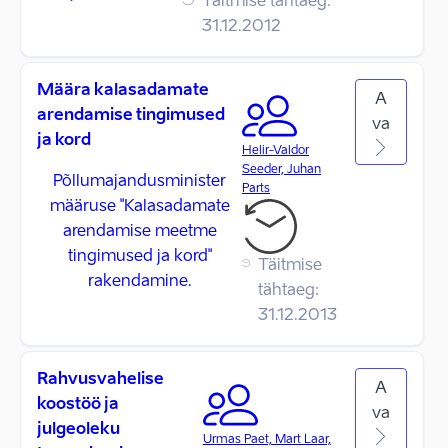
Täitmise tähtaeg:
31.12.2012
Määra kalasadamate
A
arendamise tingimused
va
ja kord
Helir-Valdor
Seeder, Juhan
Põllumajandusminister
Parts
määruse "Kalasadamate
arendamise meetme
tingimused ja kord"
Täitmise
rakendamine.
tähtaeg:
31.12.2013
Rahvusvahelise
A
koostöö ja
va
julgeoleku
Urmas Paet, Mart Laar,