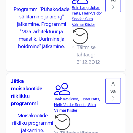
va
Rein Lang, Juhan
Programmi "Pühakodade
Parts, Helir-Valdor
säilitamine ja areng"
Seeder, Siim
jätkamine. Programmi
Valmar Kiisler
"Maa-arhitektuur ja
maastik. Uurimine ja
hoidmine" jätkamine.
Täitmise
tähtaeg:
31.12.2012
Jätka
A
mõisakoolide
va
riiklikku
Jaak Aaviksoo, Juhan Parts,
programmi
Helir-Valdor Seeder, Siim
Valmar Kiisler
Mõisakoolide
riikliku programmi
jätkamine.