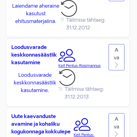
Laiendame aheraine
kasutust
Täitmise tähtaeg:
ehitusmaterjalina.
31.12.2012
Loodusvarade
A
keskkonnasäästlik
va
kasutamine
Keit Pentus-Rosimannus
Loodusvarade
keskkonnasäästlik
Täitmise tähtaeg:
kasutamine.
31.12.2013
Uute kaevanduste
A
avamine ja kohaliku
va
kogukonnaga kokkulepe
Keit Pentus-