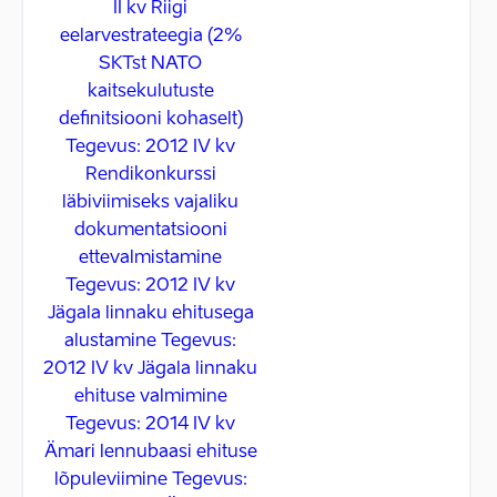
II kv Riigi
eelarvestrateegia (2%
SKTst NATO
kaitsekulutuste
definitsiooni kohaselt)
Tegevus: 2012 IV kv
Rendikonkurssi
läbiviimiseks vajaliku
dokumentatsiooni
ettevalmistamine
Tegevus: 2012 IV kv
Jägala linnaku ehitusega
alustamine Tegevus:
2012 IV kv Jägala linnaku
ehituse valmimine
Tegevus: 2014 IV kv
Ämari lennubaasi ehituse
lõpuleviimine Tegevus: