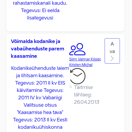
rahastamiskanali kaudu.
Tegevus: Ei eelda
lisategevusi
Võimalda kodanike ja
A
vabaühenduste parem
va
kaasamine
Siim Valmar Kiisler,
Kristen Michal
Kodanikeühenduste laiem
ja lihtsam kaasamine.
Tegevus: 2011 II kv EIS
Täitmise
käivitamine Tegevus:
tähtaeg:
2011 IV kv Vabariigi
26.04.2013
Valitsuse otsus
"Kaasamise hea tava"
Tegevus: 2013 II kv Eesti
kodanikuühiskonna