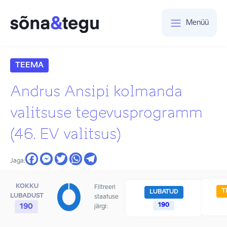
Menüü
TEEMA
Andrus Ansipi kolmanda
valitsuse tegevusprogramm
(46. EV valitsus)
Jaga:
KOKKU
Filtreeri
T
LUBATUD
LUBADUST
staatuse
190
190
järgi: