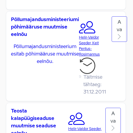
Põllumajandusministeeriumi
A
põhimääruse muutmise
va
eelnõu
Helir-Valdor
Seeder, Keit
Põllumajandusministeerium
Pentus-
esitab põhimääruse muutmise
Rosimannus
eelnõu.
Täitmise
tähtaeg:
31.12.2011
Teosta
A
kalapüügiseaduse
va
muutmise seaduse
Helir-Valdor Seeder,