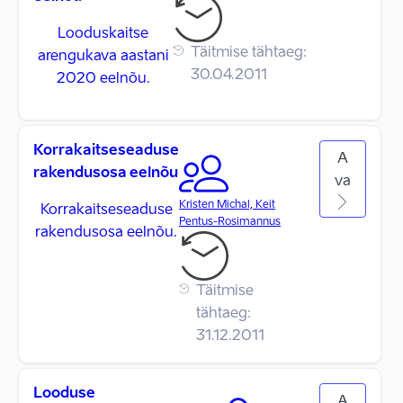
Looduskaitse
Täitmise tähtaeg:
arengukava aastani
30.04.2011
2020 eelnõu.
Korrakaitseseaduse
A
rakendusosa eelnõu
va
Kristen Michal, Keit
Korrakaitseseaduse
Pentus-Rosimannus
rakendusosa eelnõu.
Täitmise
tähtaeg:
31.12.2011
Looduse
A