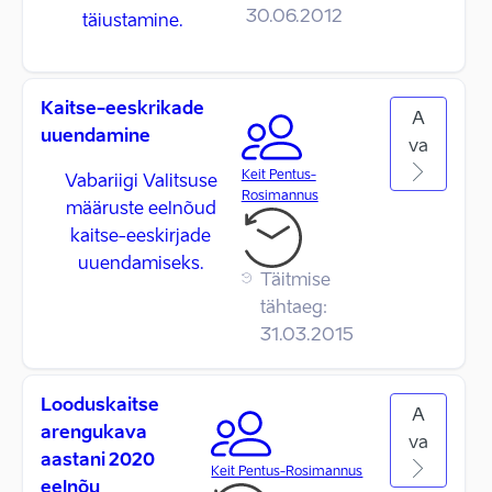
30.06.2012
täiustamine.
Kaitse-eeskrikade
A
uuendamine
va
Keit Pentus-
Vabariigi Valitsuse
Rosimannus
määruste eelnõud
kaitse-eeskirjade
uuendamiseks.
Täitmise
tähtaeg:
31.03.2015
Looduskaitse
A
arengukava
va
aastani 2020
Keit Pentus-Rosimannus
eelnõu