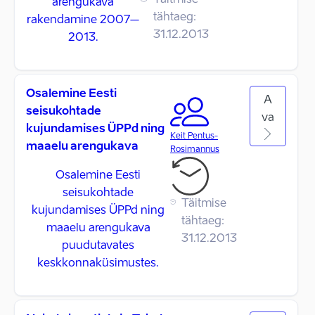
Täitmise
arengukava
tähtaeg:
rakendamine 2007–
31.12.2013
2013.
Osalemine Eesti
A
seisukohtade
va
kujundamises ÜPPd ning
Keit Pentus-
maaelu arengukava
Rosimannus
Osalemine Eesti
seisukohtade
Täitmise
kujundamises ÜPPd ning
tähtaeg:
maaelu arengukava
31.12.2013
puudutavates
keskkonnaküsimustes.