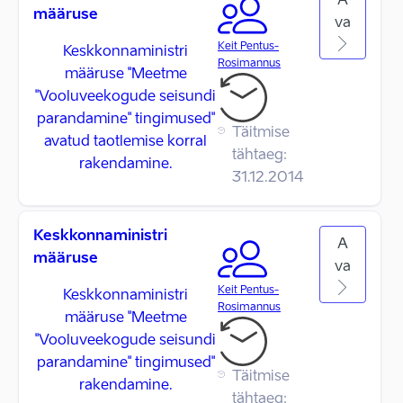
A
määruse
va
Keit Pentus-
Keskkonnaministri
Rosimannus
määruse "Meetme
"Vooluveekogude seisundi
parandamine" tingimused"
Täitmise
avatud taotlemise korral
tähtaeg:
rakendamine.
31.12.2014
Keskkonnaministri
A
määruse
va
Keit Pentus-
Keskkonnaministri
Rosimannus
määruse "Meetme
"Vooluveekogude seisundi
parandamine" tingimused"
Täitmise
rakendamine.
tähtaeg: