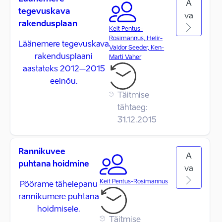
A
tegevuskava
va
rakendusplaan
Keit Pentus-
Rosimannus, Helir-
Läänemere tegevuskava
Valdor Seeder, Ken-
rakendusplaani
Marti Vaher
aastateks 2012–2015
eelnõu.
Täitmise
tähtaeg:
31.12.2015
Rannikuvee
A
puhtana hoidmine
va
Keit Pentus-Rosimannus
Pöörame tähelepanu
rannikumere puhtana
hoidmisele.
Täitmise