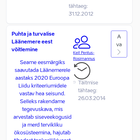
tähtaeg:
31.12.2012
Puhta ja turvalise
A
Läänemere eest
va
võitlemine
Keit Pentus-
Rosimannus
Seame eesmärgiks
saavutada Läänemerele
aastaks 2020 Euroopa
Täitmise
Liidu kriteeriumidele
tähtaeg:
vastav hea seisund.
26.03.2014
Selleks rakendame
tegevuskava, mis
arvestab siseveekogusid
ja merd tervikliku
ökosüsteemina, hajutab