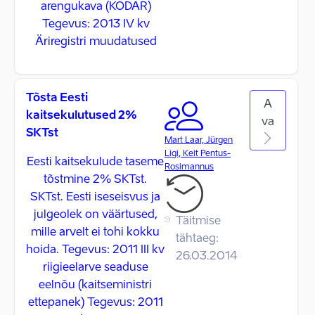
arengukava (KODAR)
Tegevus: 2013 IV kv
Äriregistri muudatused
Tõsta Eesti
A
kaitsekulutused 2%
va
SKTst
Mart Laar, Jürgen
Ligi, Keit Pentus-
Eesti kaitsekulude taseme
Rosimannus
tõstmine 2% SKTst.
SKTst. Eesti iseseisvus ja
julgeolek on väärtused,
Täitmise
mille arvelt ei tohi kokku
tähtaeg:
hoida. Tegevus: 2011 III kv
26.03.2014
riigieelarve seaduse
eelnõu (kaitseministri
ettepanek) Tegevus: 2011