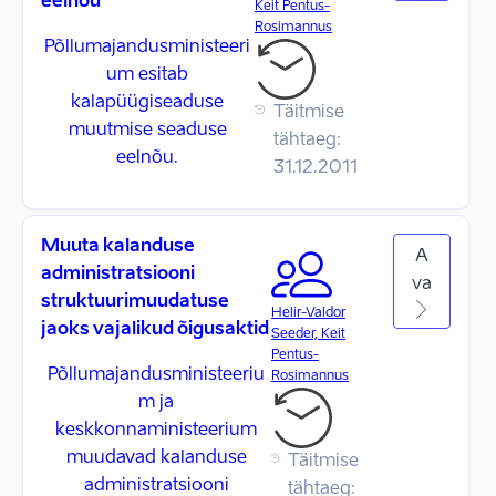
eelnõu
Keit Pentus-
Rosimannus
Põllumajandusministeeri
um esitab
kalapüügiseaduse
Täitmise
muutmise seaduse
tähtaeg:
eelnõu.
31.12.2011
Muuta kalanduse
A
administratsiooni
va
struktuurimuudatuse
Helir-Valdor
jaoks vajalikud õigusaktid
Seeder, Keit
Pentus-
Põllumajandusministeeriu
Rosimannus
m ja
keskkonnaministeerium
muudavad kalanduse
Täitmise
administratsiooni
tähtaeg: