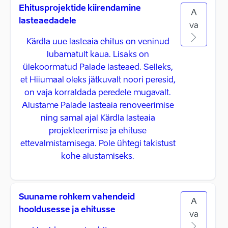
Ehitusprojektide kiirendamine
A
lasteaedadele
va
Kärdla uue lasteaia ehitus on veninud
lubamatult kaua. Lisaks on
ülekoormatud Palade lasteaed. Selleks,
et Hiiumaal oleks jätkuvalt noori peresid,
on vaja korraldada peredele mugavalt.
Alustame Palade lasteaia renoveerimise
ning samal ajal Kärdla lasteaia
projekteerimise ja ehituse
ettevalmistamisega. Pole ühtegi takistust
kohe alustamiseks.
Suuname rohkem vahendeid
A
hooldusesse ja ehitusse
va