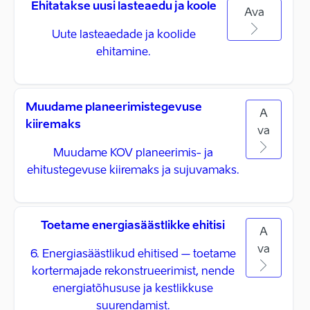
Ehitatakse uusi lasteaedu ja koole
Ava
Uute lasteaedade ja koolide
ehitamine.
Muudame planeerimistegevuse
A
kiiremaks
va
Muudame KOV planeerimis- ja
ehitustegevuse kiiremaks ja sujuvamaks.
Toetame energiasäästlikke ehitisi
A
va
6. Energiasäästlikud ehitised – toetame
kortermajade rekonstrueerimist, nende
energiatõhususe ja kestlikkuse
suurendamist.