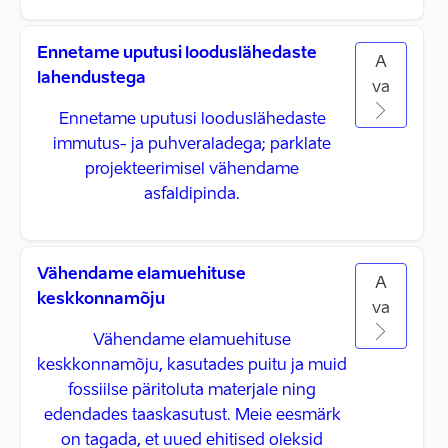
Ennetame uputusi looduslähedaste
A
lahendustega
va
Ennetame uputusi looduslähedaste
immutus- ja puhveraladega; parklate
projekteerimisel vähendame
asfaldipinda.
Vähendame elamuehituse
A
keskkonnamõju
va
Vähendame elamuehituse
keskkonnamõju, kasutades puitu ja muid
fossiilse päritoluta materjale ning
edendades taaskasutust. Meie eesmärk
on tagada, et uued ehitised oleksid