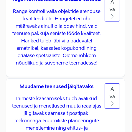
A
va
Range kontroll valla objektide arenduse
kvaliteedi üle. Hangetel ei tohi
määravaks ainult olla odav hind, vaid
teenuse pakkuja seniste tööde kvaliteet.
Hanked tuleb läbi viia pädevatel
ametnikel, kaasates kogukondi ning
erialase spetsialiste. Oleme rohkem
nõudlikud ja süveneme teemadesse!
Muudame teenused jälgitavaks
A
va
Inimeste kaasamiseks tuleb avalikud
teenused ja menetlused muuta reaalajas
jälgitavaks sarnaselt postipaki
teekonnaga. Ruumiliste planeeringute
menetlemine ning ehitus- ja