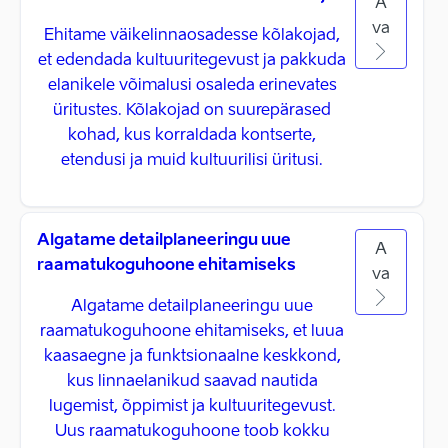
A
va
Ehitame väikelinnaosadesse kõlakojad,
et edendada kultuuritegevust ja pakkuda
elanikele võimalusi osaleda erinevates
üritustes. Kõlakojad on suurepärased
kohad, kus korraldada kontserte,
etendusi ja muid kultuurilisi üritusi.
Algatame detailplaneeringu uue
A
raamatukoguhoone ehitamiseks
va
Algatame detailplaneeringu uue
raamatukoguhoone ehitamiseks, et luua
kaasaegne ja funktsionaalne keskkond,
kus linnaelanikud saavad nautida
lugemist, õppimist ja kultuuritegevust.
Uus raamatukoguhoone toob kokku