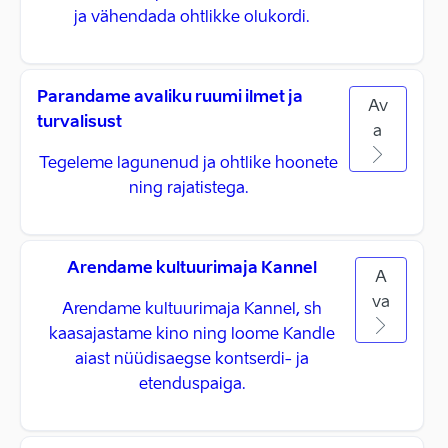
ja vähendada ohtlikke olukordi.
Parandame avaliku ruumi ilmet ja
Av
turvalisust
a
Tegeleme lagunenud ja ohtlike hoonete
ning rajatistega.
Arendame kultuurimaja Kannel
A
va
Arendame kultuurimaja Kannel, sh
kaasajastame kino ning loome Kandle
aiast nüüdisaegse kontserdi- ja
etenduspaiga.