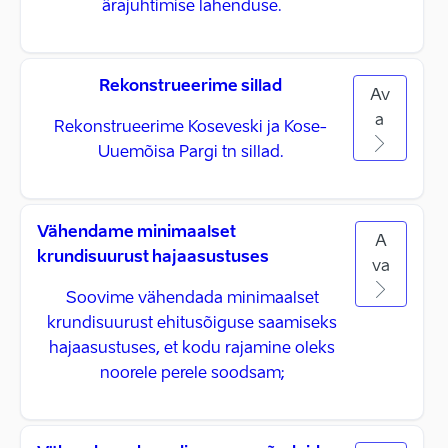
ärajuhtimise lahenduse.
Rekonstrueerime sillad
Av
a
Rekonstrueerime Koseveski ja Kose-
Uuemõisa Pargi tn sillad.
Vähendame minimaalset
A
krundisuurust hajaasustuses
va
Soovime vähendada minimaalset
krundisuurust ehitusõiguse saamiseks
hajaasustuses, et kodu rajamine oleks
noorele perele soodsam;