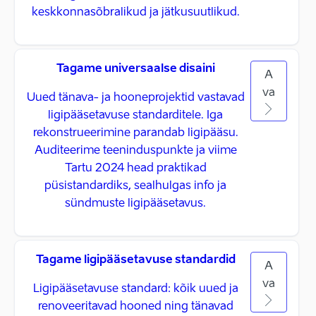
keskkonnasõbralikud ja jätkusuutlikud.
Tagame universaalse disaini
A
va
Uued tänava- ja hooneprojektid vastavad
ligipääsetavuse standarditele. Iga
rekonstrueerimine parandab ligipääsu.
Auditeerime teeninduspunkte ja viime
Tartu 2024 head praktikad
püsistandardiks, sealhulgas info ja
sündmuste ligipääsetavus.
Tagame ligipääsetavuse standardid
A
va
Ligipääsetavuse standard: kõik uued ja
renoveeritavad hooned ning tänavad