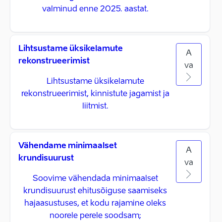
valminud enne 2025. aastat.
Lihtsustame üksikelamute
A
rekonstrueerimist
va
Lihtsustame üksikelamute
rekonstrueerimist, kinnistute jagamist ja
liitmist.
Vähendame minimaalset
A
krundisuurust
va
Soovime vähendada minimaalset
krundisuurust ehitusõiguse saamiseks
hajaasustuses, et kodu rajamine oleks
noorele perele soodsam;