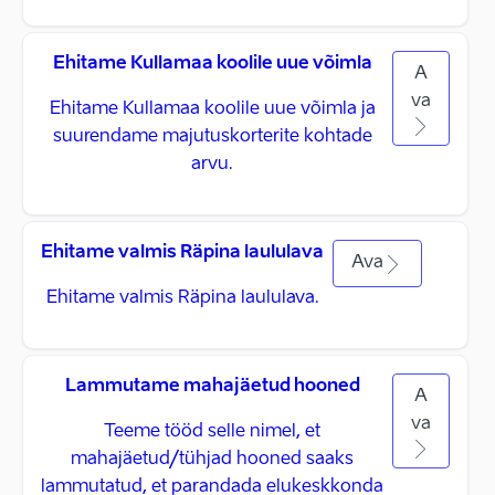
Ehitame Kullamaa koolile uue võimla
A
va
Ehitame Kullamaa koolile uue võimla ja
suurendame majutuskorterite kohtade
arvu.
Ehitame valmis Räpina laululava
Ava
Ehitame valmis Räpina laululava.
Lammutame mahajäetud hooned
A
va
Teeme tööd selle nimel, et
mahajäetud/tühjad hooned saaks
lammutatud, et parandada elukeskkonda