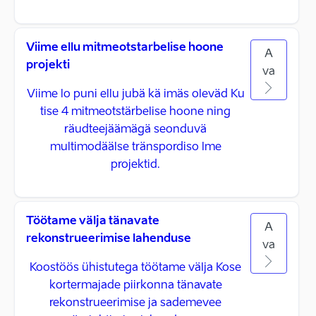
Viime ellu mitmeotstarbelise hoone
A
projekti
va
Viime lo puni ellu jubä kä imäs oleväd Ku
tise 4 mitmeotstärbelise hoone ning
räudteejäämägä seonduvä
multimodäälse tränspordiso lme
projektid.
Töötame välja tänavate
A
rekonstrueerimise lahenduse
va
Koostöös ühistutega töötame välja Kose
kortermajade piirkonna tänavate
rekonstrueerimise ja sademevee