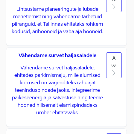
va
Lihtsustame planeeringute ja lubade
menetlemist ning vähendame tarbetuid
piiranguid, et Tallinnas ehitataks rohkem
kodusid, ärihooneid ja vaba aja hooneid.
Vähendame survet haljasaladele
A
va
Vähendame survet haljasaladele,
ehitades parkimismaju, mille alumised
korrused on varjenditeks rahuajal
teeninduspindade jaoks. Integreerime
päikeseenergia ja salvestuse ning teeme
hooned hilisemalt elamispindadeks
ümber ehitatavaks.