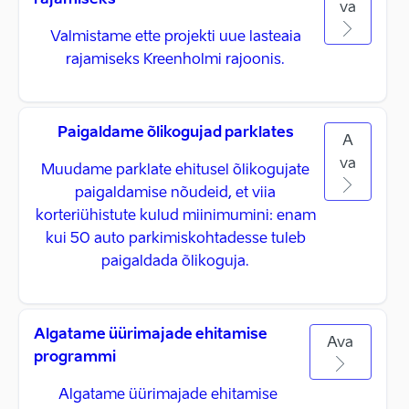
rajamiseks
va
Valmistame ette projekti uue lasteaia
rajamiseks Kreenholmi rajoonis.
Paigaldame õlikogujad parklates
A
va
Muudame parklate ehitusel õlikogujate
paigaldamise nõudeid, et viia
korteriühistute kulud miinimumini: enam
kui 50 auto parkimiskohtadesse tuleb
paigaldada õlikoguja.
Algatame üürimajade ehitamise
Ava
programmi
Algatame üürimajade ehitamise