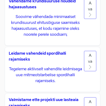
Vähendame krundisuuruse nõudeid
A
hajaasustuses
va
Soovime vähendada minimaalset
krundisuurust ehitusõiguse saamiseks
hajaasustuses, et kodu rajamine oleks
noorele perele soodsam;
Leidame vahendeid spordihalli
A
rajamiseks
va
Tegeleme aktiivselt vahendite leidmisega
uue mitmeotstarbelise spordihalli
rajamiseks.
Valmistame ette projekti uue lasteaia
A