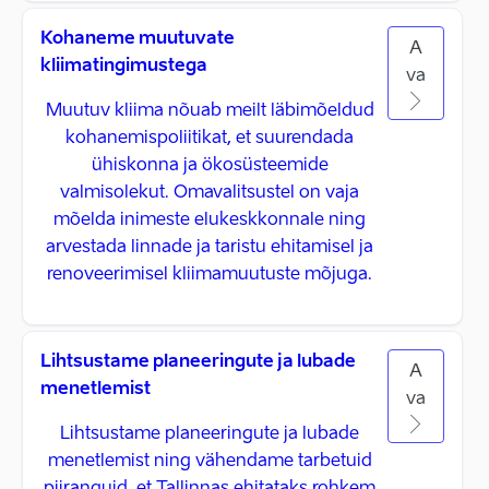
Kohaneme muutuvate
A
kliimatingimustega
va
Muutuv kliima nõuab meilt läbimõeldud
kohanemispoliitikat, et suurendada
ühiskonna ja ökosüsteemide
valmisolekut. Omavalitsustel on vaja
mõelda inimeste elukeskkonnale ning
arvestada linnade ja taristu ehitamisel ja
renoveerimisel kliimamuutuste mõjuga.
Lihtsustame planeeringute ja lubade
A
menetlemist
va
Lihtsustame planeeringute ja lubade
menetlemist ning vähendame tarbetuid