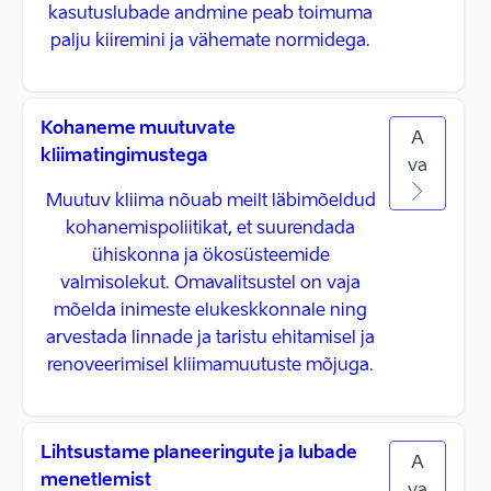
kasutuslubade andmine peab toimuma
palju kiiremini ja vähemate normidega.
Kohaneme muutuvate
A
kliimatingimustega
va
Muutuv kliima nõuab meilt läbimõeldud
kohanemispoliitikat, et suurendada
ühiskonna ja ökosüsteemide
valmisolekut. Omavalitsustel on vaja
mõelda inimeste elukeskkonnale ning
arvestada linnade ja taristu ehitamisel ja
renoveerimisel kliimamuutuste mõjuga.
Lihtsustame planeeringute ja lubade
A
menetlemist