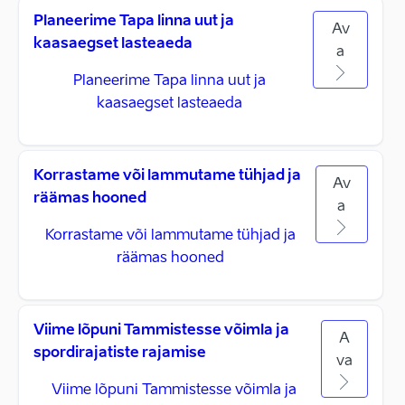
Planeerime Tapa linna uut ja
Av
kaasaegset lasteaeda
a
Planeerime Tapa linna uut ja
kaasaegset lasteaeda
Korrastame või lammutame tühjad ja
Av
räämas hooned
a
Korrastame või lammutame tühjad ja
räämas hooned
Viime lõpuni Tammistesse võimla ja
A
spordirajatiste rajamise
va
Viime lõpuni Tammistesse võimla ja