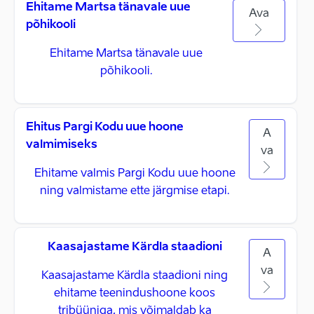
Ehitame Martsa tänavale uue
Ava
põhikooli
Ehitame Martsa tänavale uue
põhikooli.
Ehitus Pargi Kodu uue hoone
A
valmimiseks
va
Ehitame valmis Pargi Kodu uue hoone
ning valmistame ette järgmise etapi.
Kaasajastame Kärdla staadioni
A
va
Kaasajastame Kärdla staadioni ning
ehitame teenindushoone koos
tribüüniga, mis võimaldab ka