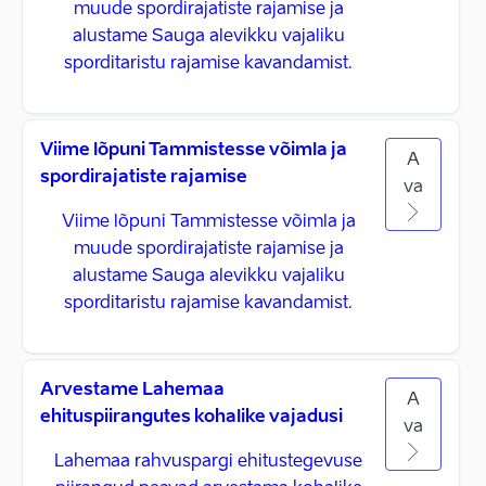
muude spordirajatiste rajamise ja
alustame Sauga alevikku vajaliku
sporditaristu rajamise kavandamist.
Viime lõpuni Tammistesse võimla ja
A
spordirajatiste rajamise
va
Viime lõpuni Tammistesse võimla ja
muude spordirajatiste rajamise ja
alustame Sauga alevikku vajaliku
sporditaristu rajamise kavandamist.
Arvestame Lahemaa
A
ehituspiirangutes kohalike vajadusi
va
Lahemaa rahvuspargi ehitustegevuse