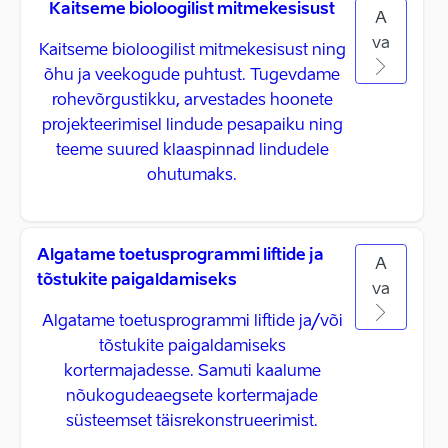
Kaitseme bioloogilist mitmekesisust
A
va
Kaitseme bioloogilist mitmekesisust ning
õhu ja veekogude puhtust. Tugevdame
rohevõrgustikku, arvestades hoonete
projekteerimisel lindude pesapaiku ning
teeme suured klaaspinnad lindudele
ohutumaks.
Algatame toetusprogrammi liftide ja
A
tõstukite paigaldamiseks
va
Algatame toetusprogrammi liftide ja/või
tõstukite paigaldamiseks
kortermajadesse. Samuti kaalume
nõukogudeaegsete kortermajade
süsteemset täisrekonstrueerimist.