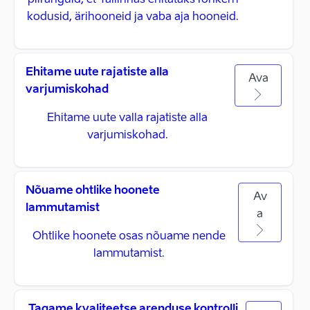
piiranguid, et Tallinnas ehitataks rohkem
kodusid, ärihooneid ja vaba aja hooneid.
Ehitame uute rajatiste alla
Ava
varjumiskohad
Ehitame uute valla rajatiste alla
varjumiskohad.
Nõuame ohtlike hoonete
Av
lammutamist
a
Ohtlike hoonete osas nõuame nende
lammutamist.
Tagame kvaliteetse arenduse kontrolli