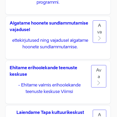
programmi.
Algatame hoonete sundlammutamise
A
vajadusel
va
ettekirjutused ning vajadusel algatame
hoonete sundlammutamise.
Ehitame erihoolekande teenuste
Av
keskuse
a
- Ehitame valmis erihoolekande
teenuste keskuse Viimsi
Laiendame Tapa kultuurikeskust
A