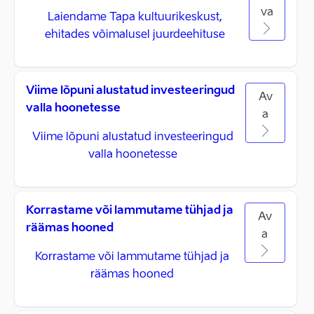
va
Laiendame Tapa kultuurikeskust,
ehitades võimalusel juurdeehituse​
Viime lõpuni alustatud investeeringud
Av
valla hoonetesse
a
Viime lõpuni alustatud investeeringud
valla hoonetesse
Korrastame või lammutame tühjad ja
Av
räämas hooned
a
Korrastame või lammutame tühjad ja
räämas hooned