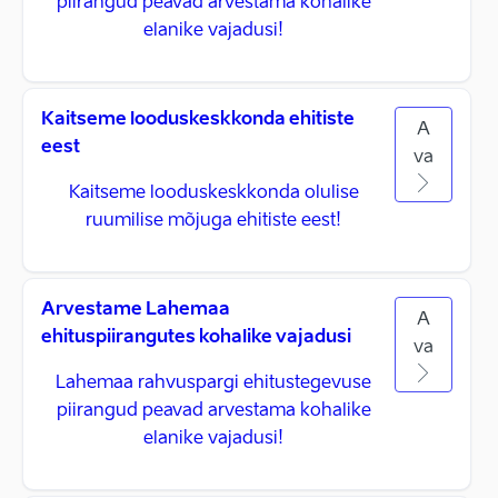
piirangud peavad arvestama kohalike
elanike vajadusi!
Kaitseme looduskeskkonda ehitiste
A
eest
va
Kaitseme looduskeskkonda olulise
ruumilise mõjuga ehitiste eest!
Arvestame Lahemaa
A
ehituspiirangutes kohalike vajadusi
va
Lahemaa rahvuspargi ehitustegevuse
piirangud peavad arvestama kohalike
elanike vajadusi!