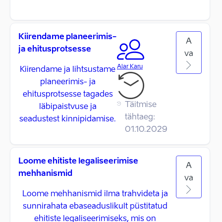
Kiirendame planeerimis-
A
ja ehitusprotsesse
va
Alar Karu
Kiirendame ja lihtsustame
planeerimis- ja
ehitusprotsesse tagades
Täitmise
läbipaistvuse ja
tähtaeg:
seadustest kinnipidamise.
01.10.2029
Loome ehitiste legaliseerimise
A
mehhanismid
va
Loome mehhanismid ilma trahvideta ja
sunnirahata ebaseaduslikult püstitatud
ehitiste legaliseerimiseks, mis on