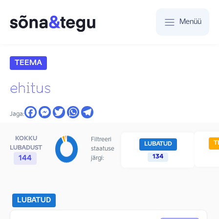
Menüü
TEEMA
ehitus
Jaga:
KOKKU
Filtreeri
T
LUBATUD
LUBADUST
staatuse
134
144
järgi:
LUBATUD