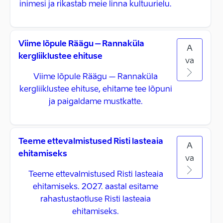
inimesi ja rikastab meie linna kultuurielu.
Viime lõpule Räägu – Rannaküla
A
kergliiklustee ehituse
va
Viime lõpule Räägu – Rannaküla
kergliiklustee ehituse, ehitame tee lõpuni
ja paigaldame mustkatte.
Teeme ettevalmistused Risti lasteaia
A
ehitamiseks
va
Teeme ettevalmistused Risti lasteaia
ehitamiseks. 2027. aastal esitame
rahastustaotluse Risti lasteaia
ehitamiseks.