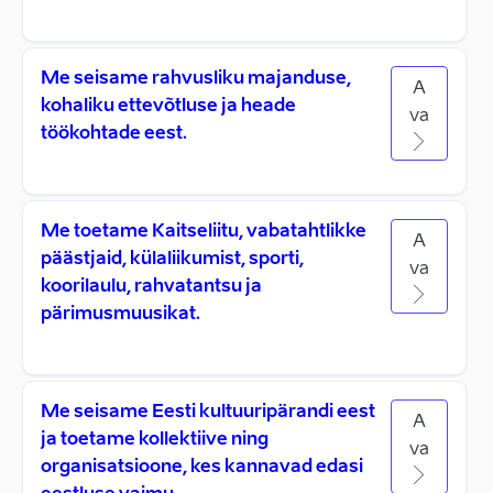
Me seisame rahvusliku majanduse,
A
kohaliku ettevõtluse ja heade
va
töökohtade eest.
Me toetame Kaitseliitu, vabatahtlikke
A
päästjaid, külaliikumist, sporti,
va
koorilaulu, rahvatantsu ja
pärimusmuusikat.
Me seisame Eesti kultuuripärandi eest
A
ja toetame kollektiive ning
va
organisatsioone, kes kannavad edasi