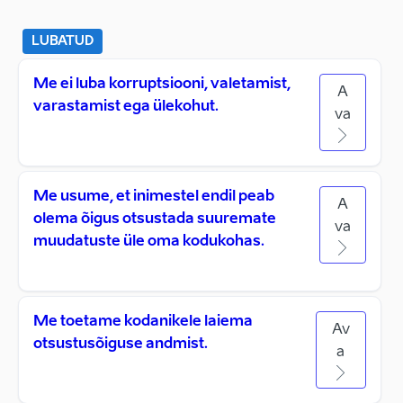
LUBATUD
Me ei luba korruptsiooni, valetamist,
A
varastamist ega ülekohut.
va
Me usume, et inimestel endil peab
A
olema õigus otsustada suuremate
va
muudatuste üle oma kodukohas.
Me toetame kodanikele laiema
Av
otsustusõiguse andmist.
a