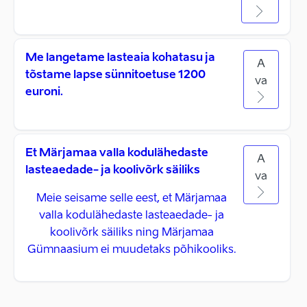
Me langetame lasteaia kohatasu ja
A
tõstame lapse sünnitoetuse 1200
va
euroni.
Et Märjamaa valla kodulähedaste
A
lasteaedade- ja koolivõrk säiliks
va
Meie seisame selle eest, et Märjamaa
valla kodulähedaste lasteaedade- ja
koolivõrk säiliks ning Märjamaa
Gümnaasium ei muudetaks põhikooliks.