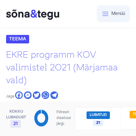
Menüü
TEEMA
EKRE programm KOV
valimistel 2021 (Märjamaa
vald)
Jaga:
KOKKU
Filtreeri
T
LUBATUD
LUBADUST
staatuse
21
21
järgi: