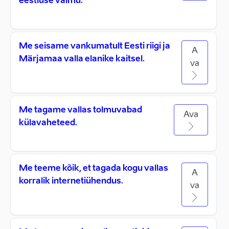
eestluse vaimu.
Me seisame vankumatult Eesti riigi ja
A
Märjamaa valla elanike kaitsel.
va
Me tagame vallas tolmuvabad
Ava
külavaheteed.
Me teeme kõik, et tagada kogu vallas
A
korralik internetiühendus.
va