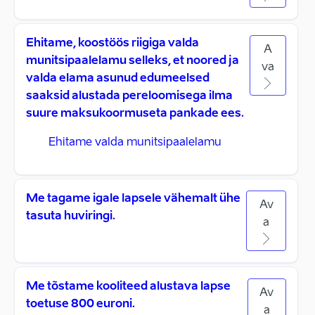
Ehitame, koostöös riigiga valda
A
munitsipaalelamu selleks, et noored ja
va
valda elama asunud edumeelsed
saaksid alustada pereloomisega ilma
suure maksukoormuseta pankade ees.
Ehitame valda munitsipaalelamu
Me tagame igale lapsele vähemalt ühe
Av
tasuta huviringi.
a
Me tõstame kooliteed alustava lapse
Av
toetuse 800 euroni.
a