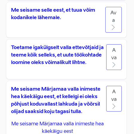
Me seisame selle eest, et tuua võim
Av
kodanikele lähemale.
a
Toetame igakülgselt valla ettevõtjaid ja
A
teeme kõik selleks, et uute töökohtade
va
loomine oleks võimalikult lihtne.
Me seisame Märjamaa valla inimeste
A
hea käekäigu eest, et kellelgi ei oleks
va
põhjust koduvallast lahkuda ja võõrsil
olijad saaksid koju tagasi tulla.
Me seisame Märjamaa valla inimeste hea
käekäigu eest