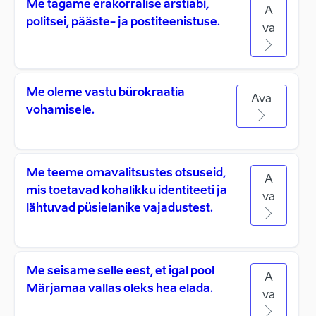
Me tagame erakorralise arstiabi,
A
politsei, pääste- ja postiteenistuse.
va
Me oleme vastu bürokraatia
Ava
vohamisele.
Me teeme omavalitsustes otsuseid,
A
mis toetavad kohalikku identiteeti ja
va
lähtuvad püsielanike vajadustest.
Me seisame selle eest, et igal pool
A
Märjamaa vallas oleks hea elada.
va