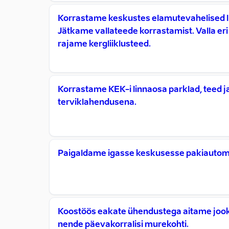
Korrastame keskustes elamutevahelised li
Jätkame vallateede korrastamist. Valla er
rajame kergliiklusteed.
Korrastame KEK-i linnaosa parklad, teed 
terviklahendusena.
Paigaldame igasse keskusesse pakiautom
Koostöös eakate ühendustega aitame joo
nende päevakorralisi murekohti.