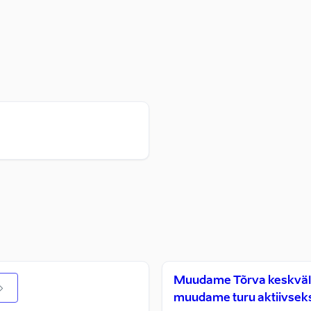
Muudame Tõrva keskvälja
muudame turu aktiivseks