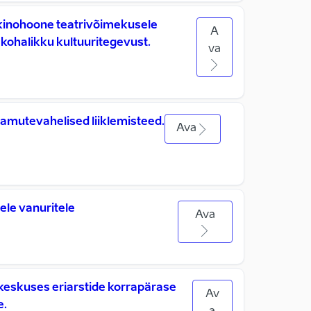
kinohoone teatrivõimekusele
A
kohalikku kultuuritegevust.
va
amutevahelised liiklemisteed.
Ava
ele vanuritele
Ava
keskuses eriarstide korrapärase
Av
e.