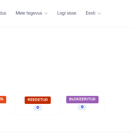
adus
Meie tegevus
Logi sisse
Eesti
TA
BLOKEERITUD
REEDETUD
0
0