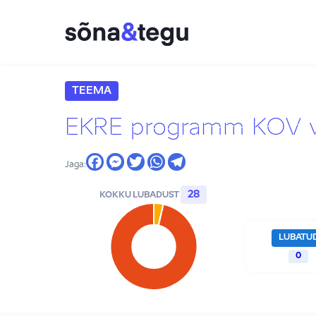
TEEMA
EKRE programm KOV va
Jaga:
28
KOKKU LUBADUST
LUBATU
0