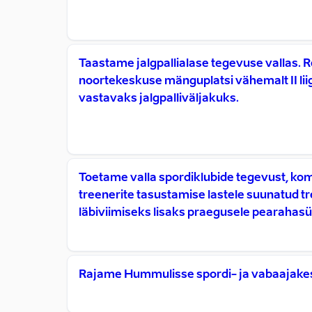
Taastame jalgpallialase tegevuse vallas.
noortekeskuse mänguplatsi vähemalt II lii
vastavaks jalgpalliväljakuks.
Toetame valla spordiklubide tegevust, k
treenerite tasustamise lastele suunatud t
läbiviimiseks lisaks praegusele pearahasü
Rajame Hummulisse spordi- ja vabaajake