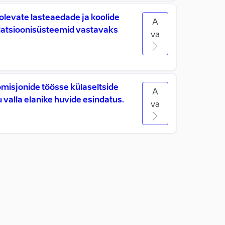
olevate lasteaedade ja koolide
A
ilatsioonisüsteemid vastavaks
va
omisjonide töösse külaseltside
A
 valla elanike huvide esindatus.
va