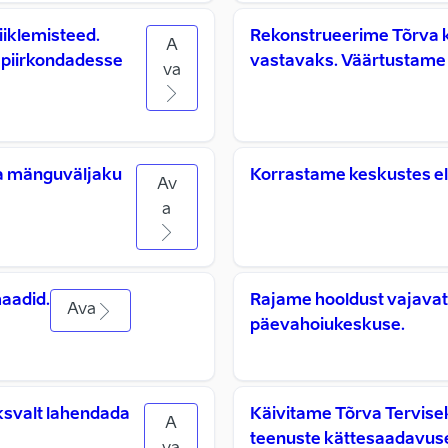
iklemisteed.
Rekonstrueerime Tõrva 
A
i piirkondadesse
vastavaks. Väärtustame 
va
ja mänguväljaku
Korrastame keskustes el
Av
a
aadid.
Rajame hooldust vajavat
Ava
päevahoiukeskuse.
ksvalt lahendada
Käivitame Tõrva Tervise
A
teenuste kättesaadavus