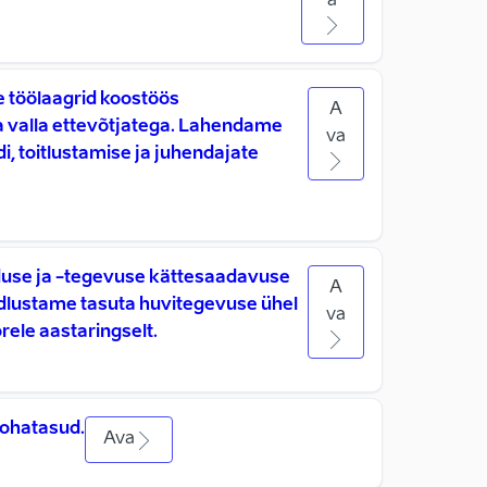
a
 töölaagrid koostöös
A
a valla ettevõtjatega. Lahendame
va
di, toitlustamise ja juhendajate
duse ja -tegevuse kättesaadavuse
A
indlustame tasuta huvitegevuse ühel
va
orele aastaringselt.
ohatasud.
Ava