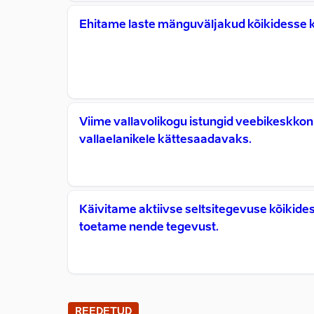
Ehitame laste mänguväljakud kõikidesse 
Viime vallavolikogu istungid veebikeskko
vallaelanikele kättesaadavaks.
Käivitame aktiivse seltsitegevuse kõikide
toetame nende tegevust.
REEDETUD