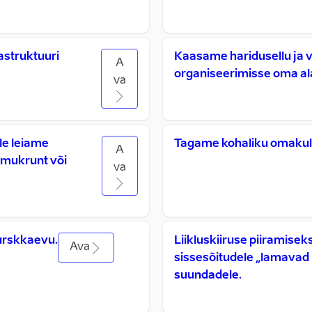
astruktuuri
Kaasame haridusellu ja 
A
organiseerimisse oma ala
va
le leiame
Tagame kohaliku omakul
A
amukrunt või
va
urskkaevu.
Liikluskiiruse piiramise
Ava
sissesõitudele „lamavad p
suundadele.