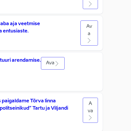
vaba aja veetmise
Av
 entusiaste.
a
tuuri arendamise.
Ava
ks paigaldame Tõrva linna
A
olitseinikud” Tartu ja Viljandi
va