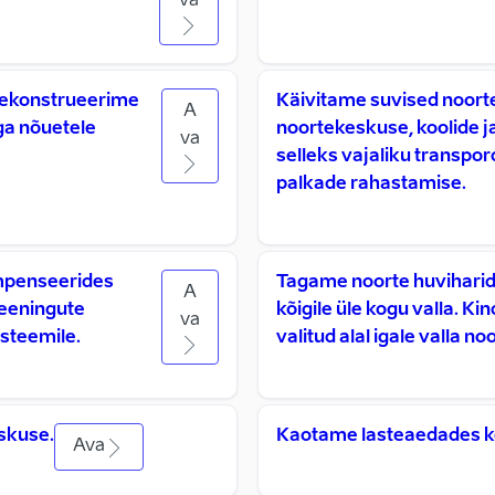
va
 Rekonstrueerime
Käivitame suvised noorte
A
ga nõuetele
noortekeskuse, koolide j
va
selleks vajaliku transpor
palkade rahastamise.
ompenseerides
Tagame noorte huvihari
A
reeningute
kõigile üle kogu valla. K
va
steemile.
valitud alal igale valla no
skuse.
Kaotame lasteaedades k
Ava