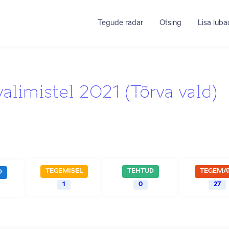
Tegude radar
Otsing
Lisa lub
limistel 2021 (Tõrva vald)
TEGEMISEL
TEHTUD
TEGEMA
D
1
0
27