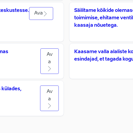
keskustesse.
Säilitame kõikide olemas
Ava
toimimise, ehitame vent
kaasaja nõuetega.
nnas
Kaasame valla alaliste k
Av
esindajad, et tagada kogu
a
s külades,
Av
a