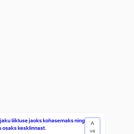
ku liikluse jaoks kohasemaks ning
A
 osaks kesklinnast.
va