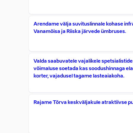
Arendame välja suvituslinnale kohase infr
Vanamõisa ja Riiska järvede ümbruses.
Valda saabuvatele vajalikele spetsialistide
võimaluse soetada kas soodushinnaga el
korter, vajadusel tagame lasteaiakoha.
Rajame Tõrva keskväljakule atraktiivse p