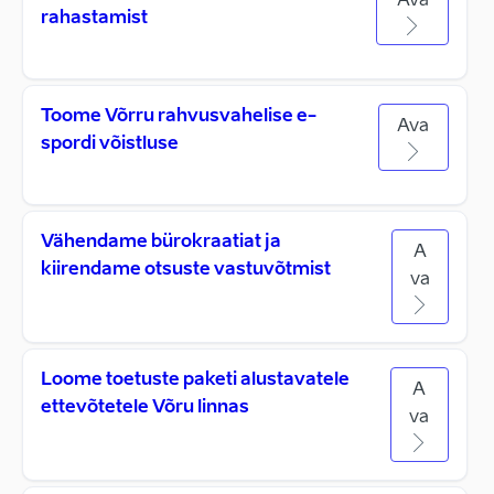
Ava
rahastamist
Toome Võrru rahvusvahelise e-
Ava
spordi võistluse
Vähendame bürokraatiat ja
A
kiirendame otsuste vastuvõtmist
va
Loome toetuste paketi alustavatele
A
ettevõtetele Võru linnas
va