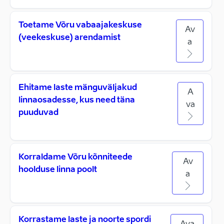
Toetame Võru vabaajakeskuse
Av
(veekeskuse) arendamist
a
Ehitame laste mänguväljakud
A
linnaosadesse, kus need täna
va
puuduvad
Korraldame Võru kõnniteede
Av
hoolduse linna poolt
a
Korrastame laste ja noorte spordi