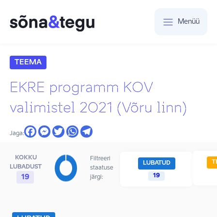
Menüü
TEEMA
EKRE programm KOV
valimistel 2021 (Võru linn)
Jaga:
KOKKU
Filtreeri
T
LUBATUD
LUBADUST
staatuse
19
19
järgi: