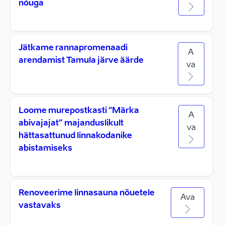
nõuga
Jätkame rannapromenaadi
A
arendamist Tamula järve äärde
va
Loome murepostkasti “Märka
A
abivajajat” majanduslikult
va
hättasattunud linnakodanike
abistamiseks
Renoveerime linnasauna nõuetele
Ava
vastavaks