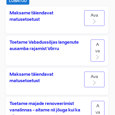
LUBATUD
Maksame täiendavat
Ava
matusetoetust
Toetame Vabadussõjas langenute
A
ausamba rajamist Võrru
va
Maksame täiendavat
Ava
matusetoetust
Toetame majade renoveerimist
A
vanalinnas - aitame nii jõuga kui ka
va