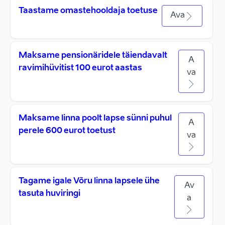
Taastame omastehooldaja toetuse
Ava
Maksame pensionäridele täiendavalt
A
ravimihüvitist 100 eurot aastas
va
Maksame linna poolt lapse sünni puhul
A
perele 600 eurot toetust
va
Tagame igale Võru linna lapsele ühe
Av
tasuta huviringi
a